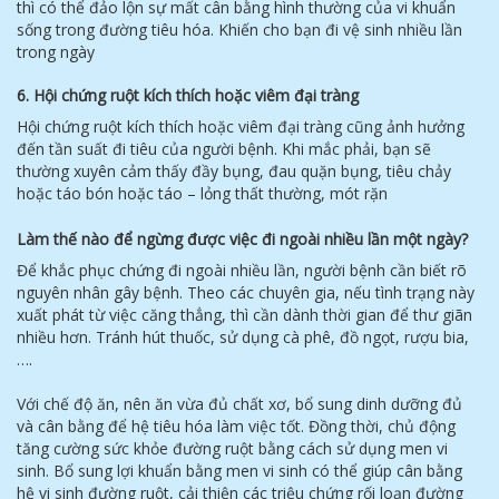
thì có thể đảo lộn sự mất cân bằng hình thường của vi khuẩn
sống trong đường tiêu hóa. Khiến cho bạn đi vệ sinh nhiều lần
trong ngày
6. Hội chứng ruột kích thích hoặc viêm đại tràng
Hội chứng ruột kích thích hoặc viêm đại tràng cũng ảnh hưởng
đến tần suất đi tiêu của người bệnh. Khi mắc phải, bạn sẽ
thường xuyên cảm thấy đầy bụng, đau quặn bụng, tiêu chảy
hoặc táo bón hoặc táo – lỏng thất thường, mót rặn
Làm thế nào để ngừng được việc đi ngoài nhiều lần một ngày?
Để khắc phục chứng đi ngoài nhiều lần, người bệnh cần biết rõ
nguyên nhân gây bệnh. Theo các chuyên gia, nếu tình trạng này
xuất phát từ việc căng thẳng, thì cần dành thời gian để thư giãn
nhiều hơn. Tránh hút thuốc, sử dụng cà phê, đồ ngọt, rượu bia,
….
Với chế độ ăn, nên ăn vừa đủ chất xơ, bổ sung dinh dưỡng đủ
và cân bằng để hệ tiêu hóa làm việc tốt. Đồng thời, chủ động
tăng cường sức khỏe đường ruột bằng cách sử dụng men vi
sinh. Bổ sung lợi khuẩn bằng men vi sinh có thể giúp cân bằng
hệ vi sinh đường ruột, cải thiện các triệu chứng rối loạn đường