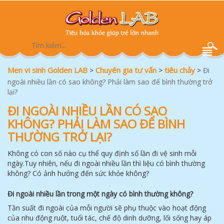
Men vi sinh Golden LAB
Chuyên gia tư vấn
tiêu chảy
>
>
>
Đi
ngoài nhiều lần có sao không? Phải làm sao để bình thường trở
lại?
ĐI NGOÀI NHIỀU LẦN CÓ SAO
KHÔNG? PHẢI LÀM SAO ĐỂ BÌNH
THƯỜNG TRỞ LẠI?
Không có con số nào cụ thể quy định số lần đi vệ sinh mỗi
ngày.Tuy nhiên, nếu đi ngoài nhiều lần thì liệu có bình thường
không? Có ảnh hưởng đến sức khỏe không?
Đi ngoài nhiều lần trong một ngày có bình thường không?
Tần suất đi ngoài của mỗi người sẽ phụ thuộc vào hoạt động
của nhu động ruột, tuổi tác, chế độ dinh dưỡng, lối sống hay áp