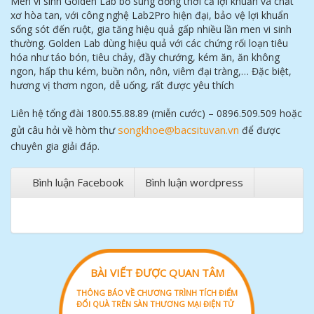
Men vi sinh Golden Lab bổ sung đồng thời cả lợi khuẩn và chất
xơ hòa tan, với công nghệ Lab2Pro hiện đại, bảo vệ lợi khuẩn
sống sót đến ruột, gia tăng hiệu quả gấp nhiều lần men vi sinh
thường. Golden Lab dùng hiệu quả với các chứng rối loạn tiêu
hóa như táo bón, tiêu chảy, đầy chướng, kém ăn, ăn không
ngon, hấp thu kém, buồn nôn, nôn, viêm đại tràng,… Đặc biệt,
hương vị thơm ngon, dễ uống, rất được yêu thích
Liên hệ tổng đài 1800.55.88.89 (miễn cước) – 0896.509.509 hoặc
songkhoe@bacsituvan.vn
gửi câu hỏi về hòm thư
để được
chuyên gia giải đáp.
Bình luận Facebook
Bình luận wordpress
BÀI VIẾT ĐƯỢC QUAN TÂM
THÔNG BÁO VỀ CHƯƠNG TRÌNH TÍCH ĐIỂM
ĐỔI QUÀ TRÊN SÀN THƯƠNG MẠI ĐIỆN TỬ