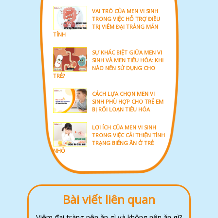
VAI TRÒ CỦA MEN VI SINH
TRONG VIỆC HỖ TRỢ ĐIỀU
TRỊ VIÊM ĐẠI TRÀNG MÃN
TÍNH
SỰ KHÁC BIỆT GIỮA MEN VI
SINH VÀ MEN TIÊU HÓA: KHI
NÀO NÊN SỬ DỤNG CHO
TRẺ?
CÁCH LỰA CHỌN MEN VI
SINH PHÙ HỢP CHO TRẺ EM
BỊ RỐI LOẠN TIÊU HÓA
LỢI ÍCH CỦA MEN VI SINH
TRONG VIỆC CẢI THIỆN TÌNH
TRẠNG BIẾNG ĂN Ở TRẺ
NHỎ
Bài viết liên quan
Viêm đại tràng nên ăn gì và không nên ăn gì?