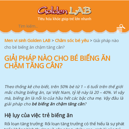
Men vi sinh Golden LAB
Chăm sóc bé yêu
>
>
Giải pháp nào
cho bé biếng ăn chậm tăng cân?
GIẢI PHÁP NÀO CHO BÉ BIẾNG ĂN
CHẬM TĂNG CÂN?
Theo thống kê cho biết, trên 50% bé từ 1 – 6 tuổi trên thế giới
mắc chứng biếng ăn, tại Việt Nam, tỷ lệ này là 20 – 40%. Vì vậy
mà, biếng ăn là nỗi lo của hầu hết các bậc cha mẹ. Vậy đâu là
giải pháp cho
bé biếng ăn chậm tăng cân
?
Hệ lụy của việc trẻ biếng ăn
Rối loạn tăng trưởng: Rối loạn tăng trưởng có thể hiểu là sự phát