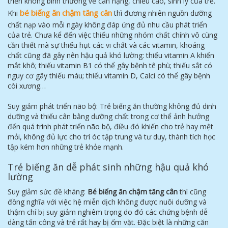
triển không bình thường về cân nặng, chiều cao, sinh lý của trẻ.
bé biếng ăn chậm tăng cân
Khi
thì đương nhiên nguồn dưỡng
chất nạp vào mỗi ngày không đáp ứng đủ nhu cầu phát triển
của trẻ. Chưa kể đến việc thiếu những nhóm chất chính vô cùng
cần thiết mà sự thiếu hụt các vi chất và các vitamin, khoáng
chất cũng đã gây nên hậu quả khó lường: thiếu vitamin A khiến
mắt khô; thiếu vitamin B1 có thể gây bệnh tê phù; thiếu sắt có
nguy cơ gây thiếu máu; thiếu vitamin D, Calci có thể gây bệnh
còi xương…
Suy giảm phát triển não bộ: Trẻ biếng ăn thường không đủ dinh
dưỡng và thiếu cân bằng dưỡng chất trong cơ thể ảnh hưởng
đến quá trình phát triển não bộ, điều đó khiến cho trẻ hay mệt
mỏi, không đủ lực cho trí óc tập trung và tư duy, thành tích học
tập kém hơn những trẻ khỏe mạnh.
Trẻ biếng ăn dễ phát sinh những hậu quả khó
lường
Suy giảm sức đề kháng:
Bé biếng ăn chậm tăng cân
thì cũng
đồng nghĩa với việc hệ miễn dịch không được nuôi dưỡng và
thậm chí bị suy giảm nghiêm trọng do đó các chứng bệnh dễ
dàng tấn công và trẻ rất hay bị ốm vặt. Đặc biệt là những căn