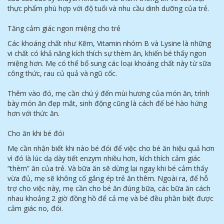
thực phẩm phù hợp với độ tuổi và nhu cầu dinh dưỡng của trẻ.
Tăng cảm giác ngon miệng cho trẻ
Các khoáng chất như Kẽm, Vitamin nhóm B và Lysine là những
vi chất có khả năng kích thích sự thèm ăn, khiến bé thấy ngon
miệng hơn. Mẹ có thể bổ sung các loại khoáng chất này từ sữa
công thức, rau củ quả và ngũ cốc.
Thêm vào đó, mẹ cần chú ý đến mùi hương của món ăn, trình
bày món ăn đẹp mắt, sinh động cũng là cách để bé hào hứng
hơn với thức ăn.
Cho ăn khi bé đói
Mẹ cần nhận biết khi nào bé đói để việc cho bé ăn hiệu quả hơn
vì đó là lúc dạ dày tiết enzym nhiều hơn, kích thích cảm giác
“thèm” ăn của trẻ. Và bữa ăn sẽ dừng lại ngay khi bé cảm thấy
vừa đủ, mẹ sẽ không cố gắng ép trẻ ăn thêm. Ngoài ra, để hỗ
trợ cho việc này, mẹ cần cho bé ăn đúng bữa, các bữa ăn cách
nhau khoảng 2 giờ đồng hồ để cả mẹ và bé đều phần biệt được
cảm giác no, đói.