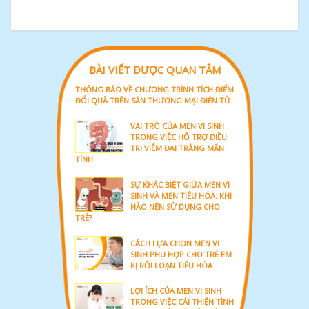
BÀI VIẾT ĐƯỢC QUAN TÂM
THÔNG BÁO VỀ CHƯƠNG TRÌNH TÍCH ĐIỂM
ĐỔI QUÀ TRÊN SÀN THƯƠNG MẠI ĐIỆN TỬ
VAI TRÒ CỦA MEN VI SINH
TRONG VIỆC HỖ TRỢ ĐIỀU
TRỊ VIÊM ĐẠI TRÀNG MÃN
TÍNH
SỰ KHÁC BIỆT GIỮA MEN VI
SINH VÀ MEN TIÊU HÓA: KHI
NÀO NÊN SỬ DỤNG CHO
TRẺ?
CÁCH LỰA CHỌN MEN VI
SINH PHÙ HỢP CHO TRẺ EM
BỊ RỐI LOẠN TIÊU HÓA
LỢI ÍCH CỦA MEN VI SINH
TRONG VIỆC CẢI THIỆN TÌNH