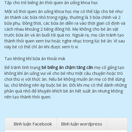
Tập cho trẻ biếng ăn thói quen ăn uống khoa học
Một số thói quen ăn uống khoa học mẹ có thể tập cho bé như
ăn thành các bữa nhỏ trong ngày, thường là 3 bữa chính và 2
bữa phụ. Đồng thời, các bữa ăn diễn ra vào thời gian cố định và
cách nhau khoảng 2 tiếng đồng hồ. Mẹ không cho bé ăn vặt
trước bữa ăn và ăn buổi tối quá no. Ngoài ra, mẹ cần tránh tạo
thành thói quen xem tivi hoặc nghe nhạc trong lúc bé ăn. Vì sau
này bé có thể chỉ ăn khi được xem ti vi.
Tạo không khí bữa ăn thoải mái
Để tránh tình trạng
bé biếng ăn chậm tăng cân
mẹ cố gắng tạo
không khí ăn uống vui vẻ cho bé như một câu chuyện hoặc trò
chơi thú vị với thức ăn. Nếu bé không muốn ăn mẹ có thể dừng
lại, chứ không nên ép buộc bé ăn. Đôi khi mẹ có thể dành những
phần quà nhỏ để khuyến khích bé ăn hết suất ăn nhưng không
nên tạo thành thói quen.
Bình luận Facebook
Bình luận wordpress