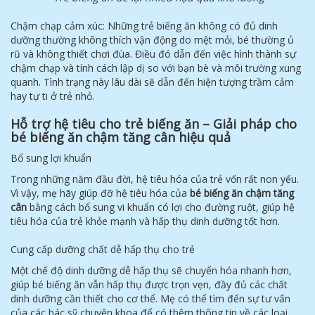
Chậm chạp cảm xúc: Những trẻ biếng ăn không có đủ dinh
dưỡng thường không thích vận động do mệt mỏi, bé thường ủ
rũ và không thiết chơi đùa. Điều đó dẫn đến việc hình thành sự
chậm chạp và tính cách lập dị so với bạn bè và môi trường xung
quanh. Tình trạng này lâu dài sẽ dẫn đến hiện tượng trầm cảm
hay tự ti ở trẻ nhỏ.
Hỗ trợ hệ tiêu cho trẻ biếng ăn – Giải pháp cho
bé biếng ăn chậm tăng cân hiệu quả
Bổ sung lợi khuẩn
Trong những năm đầu đời, hệ tiêu hóa của trẻ vốn rất non yếu.
Vì vậy, mẹ hãy giúp đỡ hệ tiêu hóa của
bé biếng ăn chậm tăng
cân
bằng cách bổ sung vi khuẩn có lợi cho đường ruột, giúp hệ
tiêu hóa của trẻ khỏe mạnh và hấp thụ dinh dưỡng tốt hơn.
Cung cấp dưỡng chất dễ hấp thụ cho trẻ
Một chế độ dinh dưỡng dễ hấp thụ sẽ chuyển hóa nhanh hơn,
giúp bé biếng ăn vẫn hấp thụ được trọn vẹn, đầy đủ các chất
dinh dưỡng cần thiết cho cơ thể. Mẹ có thể tìm đến sự tư vấn
của các bác sỹ chuyên khoa để có thêm thông tin về các loại