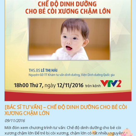
[BÁC SĨ TƯ VẤN] – CHẾ ĐỘ DINH DƯỠNG CHO BÉ CÒI
XƯƠNG CHẬM LỚN
09/11/2016
Mời đón xem chương trình tư vấn: Chế độ dinh dưỡng cho bé còi
xương chậm lớn Để trẻ bị còi xương, chậm lớn có rất nhiều nguyên