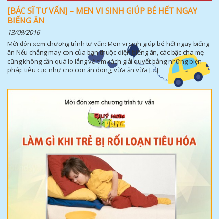
[BÁC SĨ TƯ VẤN] – MEN VI SINH GIÚP BÉ HẾT NGAY
BIẾNG ĂN
13/09/2016
Mời đón xem chương trình tư vấn: Men vi sinh giúp bé hết ngay biếng
ăn Nếu chẳng may con của bạn thuộc diện biếng ăn, các bậc cha mẹ
cũng không cần quá lo lắng và tìm cách giải quyết bằng những biện
pháp tiêu cực như cho con ăn dong, vừa ăn vừa […]