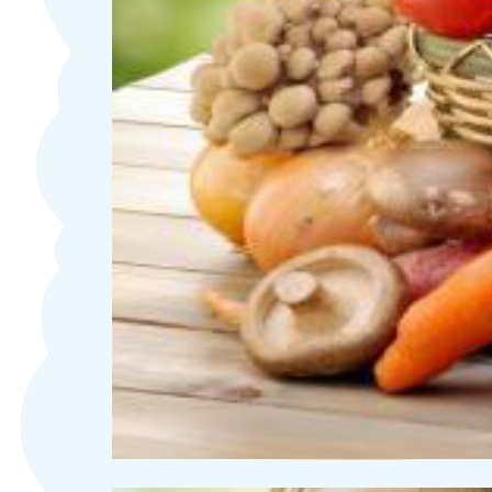
ỐM VẶT