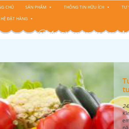
NG CHỦ
SẢN PHẨM
THÔNG TIN HỮU ÍCH
TƯ 
 HỆ ĐẶT HÀNG
TỔNG ĐÀI CSKH: 1800-55-88-89 (MIỄN
T
T
T
T
K
tu
T
24
Kí
31
em
Th
nặ
bì