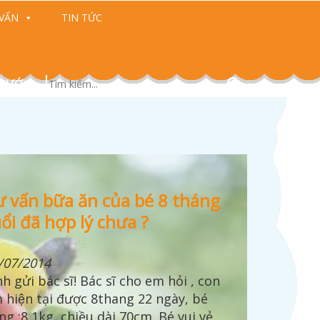
VẤN
TIN TỨC
 CƯỚC)
HẾ NÀO LÀ NÔN TRỚ BÌNH
HỰC ĐƠN GIÚP BÉ MAU
ư vấn bữa ăn của bé 8 tháng
HƯỜNG VÀ BẤT BÌNH
HỎI ỐM
ổi đã hợp lý chưa ?
HƯỜNG Ở BÉ?
/07/2014
nh gửi bác sĩ! Bác sĩ cho em hỏi , con
/10/2017
 hiện tại được 8thang 22 ngày, bé
ế nào là nôn trớ bình thường và bất
ng :8,1kg, chiều dài 70cm. Bé vui vẻ ,
nh thường ở bé? Khi thấy bé bị nôn