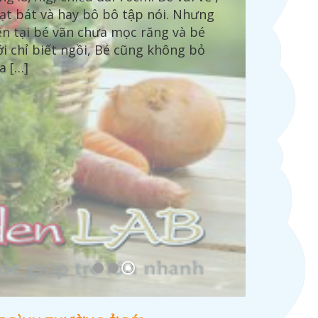
ạt bát và hay bô bô tập nói. Nhưng
ớ, hầu hết các mẹ đều lo lắng và hầu
n tại bé vãn chưa mọc răng và bé
ư các mẹ không biết cách nhận biết
i chỉ biết ngồi, Bé cũng không bỏ
ế nào là nôn trớ bình thường và bất
a […]
nh thường ở bé. Tham khảo bài viết
ới đây […]