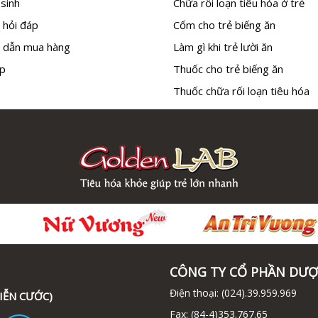
sinh
Chữa rối loạn tiêu hóa ở trẻ
 hỏi đáp
Cốm cho trẻ biếng ăn
 dẫn mua hàng
Làm gì khi trẻ lười ăn
p
Thuốc cho trẻ biếng ăn
Thuốc chữa rối loạn tiêu hóa
CÔNG TY CỔ PHẦN DƯỢ
Điện thoại:
(024).39.959.969
IỄN CƯỚC)
Fax:
(84-4)353.767.65