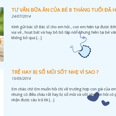
TƯ VẤN BỮA ĂN CỦA BÉ 8 THÁNG TUỔI ĐÃ H
24/07/2014
Kính gửi bác sĩ! Bác sĩ cho em hỏi , con em hiện tại được 
vui vẻ , hoạt bát và hay bô bô tập nói. Nhưng hiên tại bé vã
không bỏ qua […]
TRẺ HAY BỊ SỔ MŨI SỐT NHẸ VÌ SAO ?
15/05/2014
Em chào chị! Em muốn hỏi chị về trường hợp con gái của e
nhưng có điều cháu rất hay bị sổ mũi và sốt nhẹ, xin hỏi có 
nhận được câu trả lời […]