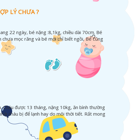
ỢP LÝ CHƯA ?
8thang 22 ngày, bé nặng :8,1kg, chiều dài 70cm. Bé
n chưa mọc răng và bé mới chỉ biết ngồi, Bé cũng
m. Cháu được 13 tháng, nặng 10kg, ăn bình thường
phải cháu bị để lạnh hay do môi thời tiết. Rất mong