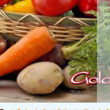
ho
tr
hiê
nh
mớ
th
qu
bì
dư