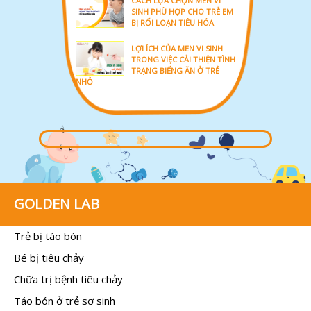
CÁCH LỰA CHỌN MEN VI
SINH PHÙ HỢP CHO TRẺ EM
BỊ RỐI LOẠN TIÊU HÓA
LỢI ÍCH CỦA MEN VI SINH
TRONG VIỆC CẢI THIỆN TÌNH
TRẠNG BIẾNG ĂN Ở TRẺ
NHỎ
GOLDEN LAB
Trẻ bị táo bón
Bé bị tiêu chảy
Chữa trị bệnh tiêu chảy
Táo bón ở trẻ sơ sinh