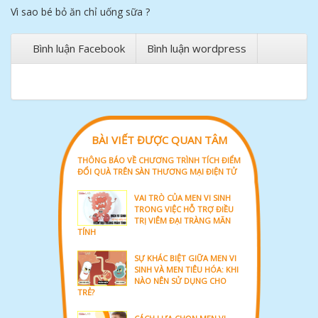
Vì sao bé bỏ ăn chỉ uống sữa ?
Bình luận Facebook
Bình luận wordpress
BÀI VIẾT ĐƯỢC QUAN TÂM
THÔNG BÁO VỀ CHƯƠNG TRÌNH TÍCH ĐIỂM
ĐỔI QUÀ TRÊN SÀN THƯƠNG MẠI ĐIỆN TỬ
VAI TRÒ CỦA MEN VI SINH
TRONG VIỆC HỖ TRỢ ĐIỀU
TRỊ VIÊM ĐẠI TRÀNG MÃN
TÍNH
SỰ KHÁC BIỆT GIỮA MEN VI
SINH VÀ MEN TIÊU HÓA: KHI
NÀO NÊN SỬ DỤNG CHO
TRẺ?