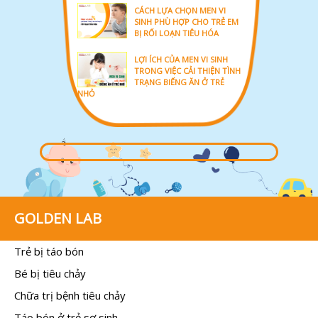
CÁCH LỰA CHỌN MEN VI
SINH PHÙ HỢP CHO TRẺ EM
BỊ RỐI LOẠN TIÊU HÓA
LỢI ÍCH CỦA MEN VI SINH
TRONG VIỆC CẢI THIỆN TÌNH
TRẠNG BIẾNG ĂN Ở TRẺ
NHỎ
GOLDEN LAB
Trẻ bị táo bón
Bé bị tiêu chảy
Chữa trị bệnh tiêu chảy
Táo bón ở trẻ sơ sinh