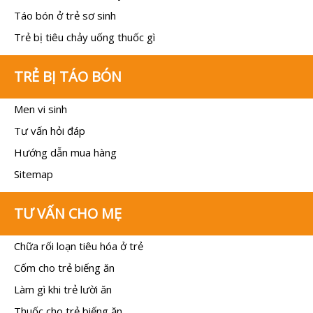
Táo bón ở trẻ sơ sinh
Trẻ bị tiêu chảy uống thuốc gì
TRẺ BỊ TÁO BÓN
Men vi sinh
Tư vấn hỏi đáp
Hướng dẫn mua hàng
Sitemap
TƯ VẤN CHO MẸ
Chữa rối loạn tiêu hóa ở trẻ
Cốm cho trẻ biếng ăn
Làm gì khi trẻ lười ăn
Thuốc cho trẻ biếng ăn