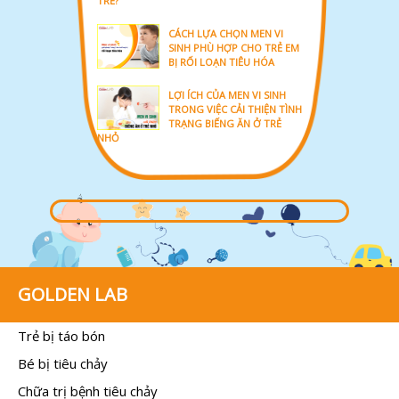
TRẺ?
CÁCH LỰA CHỌN MEN VI
SINH PHÙ HỢP CHO TRẺ EM
BỊ RỐI LOẠN TIÊU HÓA
LỢI ÍCH CỦA MEN VI SINH
TRONG VIỆC CẢI THIỆN TÌNH
TRẠNG BIẾNG ĂN Ở TRẺ
NHỎ
GOLDEN LAB
Trẻ bị táo bón
Bé bị tiêu chảy
Chữa trị bệnh tiêu chảy