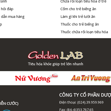
sinh
Chữa rối loạn tiêu hóa ở trẻ
 hỏi đáp
Cốm cho trẻ biếng ăn
 dẫn mua hàng
Làm gì khi trẻ lười ăn
p
Thuốc cho trẻ biếng ăn
Thuốc chữa rối loạn tiêu hóa
CÔNG TY CỔ PHẦN DƯỢ
Điện thoại:
(024).39.959.969
IỄN CƯỚC)
Fax:
(84-4)353.767.65