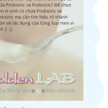
ứa Probiotic và Prebiotic? Để chọn
o bón tôi cho rằng do chế độ ăn
n vi sinh có chứa Probiotic và
ng ko hợp lý và do uốn sữa quá
ebiotic mẹ cần tìm hiểu rõ thành
iều, tôi đã giảm bớt lượng sữa trong
ần và tác dụng của từng loại men vi
ày và cho ăn nhiều rau xanh hơn thì
nh. […]
ấy tình trạng của […]