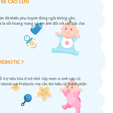
TRẺ CAO LỚN
ng ăn đã khiến phụ huynh đứng ngồi không yên,
i là nỗi hoang mang và ám ảnh đối với các bậc cha
EBIOTIC ?
hỗ trợ tiêu hóa ở trẻ nhở. Vậy men vi sinh nào có
robiotic và Prebiotic mẹ cần tìm hiểu rõ thành phần