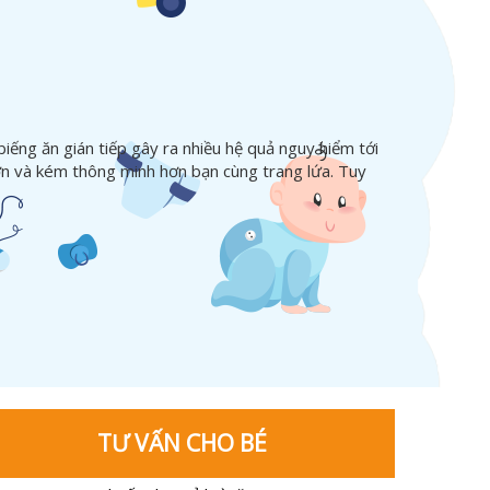
ếng ăn gián tiếp gây ra nhiều hệ quả nguy hiểm tới
lớn và kém thông minh hơn bạn cùng trang lứa. Tuy
TƯ VẤN CHO BÉ