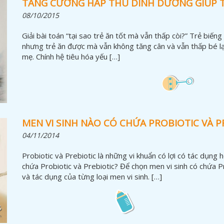
TĂNG CƯỜNG HẤP THU DINH DƯỠNG GIÚP 
08/10/2015
Giải bài toán “tại sao trẻ ăn tốt mà vẫn thấp còi?” Trẻ biế
nhưng trẻ ăn được mà vẫn không tăng cân và vẫn thấp bé lạ
mẹ. Chính hệ tiêu hóa yếu […]
MEN VI SINH NÀO CÓ CHỨA PROBIOTIC VÀ PR
04/11/2014
Probiotic và Prebiotic là những vi khuẩn có lợi có tác dụng 
chứa Probiotic và Prebiotic? Để chọn men vi sinh có chứa P
và tác dụng của từng loại men vi sinh. […]