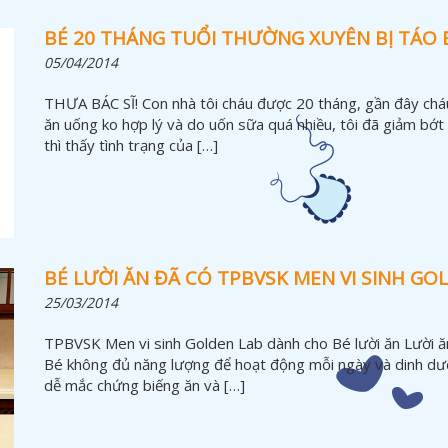
BÉ 20 THÁNG TUỔI THƯỜNG XUYÊN BỊ TÁO 
05/04/2014
THƯA BÁC SĨ! Con nhà tôi cháu được 20 tháng, gần đây chá
ăn uống ko hợp lý và do uốn sữa quá nhiều, tôi đã giảm bớt
thì thấy tình trạng của […]
BÉ LƯỜI ĂN ĐÃ CÓ TPBVSK MEN VI SINH GO
25/03/2014
TPBVSK Men vi sinh Golden Lab dành cho Bé lười ăn Lười ăn l
Bé không đủ năng lượng để hoạt động mỗi ngày và dinh dưỡn
dễ mắc chứng biếng ăn và […]