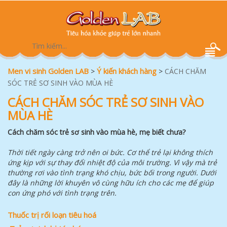
Men vi sinh Golden LAB
Ý kiến khách hàng
>
>
CÁCH CHĂM
SÓC TRẺ SƠ SINH VÀO MÙA HÈ
CÁCH CHĂM SÓC TRẺ SƠ SINH VÀO
MÙA HÈ
Cách chăm sóc trẻ sơ sinh vào mùa hè, mẹ biết chưa?
Thời tiết ngày càng trở nên oi bức. Cơ thể trẻ lại không thích
ứng kịp với sự thay đổi nhiệt độ của môi trường. Vì vậy mà trẻ
thường rơi vào tình trạng khó chịu, bức bối trong người. Dưới
đây là những lời khuyên vô cùng hữu ích cho các mẹ để giúp
con ứng phó với tình trạng trên.
Thu
ố
c tr
ị
r
ố
i lo
ạ
n tiêu hoá