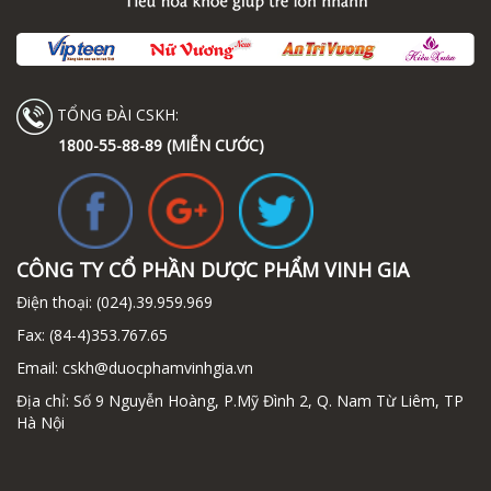
TỔNG ĐÀI CSKH:
1800-55-88-89 (MIỄN CƯỚC)
CÔNG TY CỔ PHẦN DƯỢC PHẨM VINH GIA
Điện thoại:
(024).39.959.969
Fax:
(84-4)353.767.65
Email:
cskh@duocphamvinhgia.vn
Địa chỉ: Số 9 Nguyễn Hoàng, P.Mỹ Đình 2, Q. Nam Từ Liêm, TP
Hà Nội