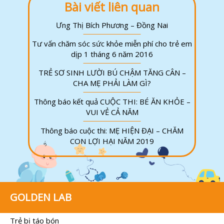
Bài viết liên quan
Ưng Thị Bích Phương – Đồng Nai
Tư vấn chăm sóc sức khỏe miễn phí cho trẻ em
dịp 1 tháng 6 năm 2016
TRẺ SƠ SINH LƯỜI BÚ CHẬM TĂNG CÂN –
CHA MẸ PHẢI LÀM GÌ?
Thông báo kết quả CUỘC THI: BÉ ĂN KHỎE –
VUI VẺ CẢ NĂM
Thông báo cuộc thi: MẸ HIỆN ĐẠI – CHĂM
CON LỢI HẠI NĂM 2019
GOLDEN LAB
Trẻ bị táo bón