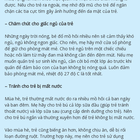
được. Nếu cho trẻ ra ngoài, mẹ nhớ đội mũ cho trẻ để ngăn
chặn các tia cực tím gây ảnh hưởng đến da mặt của trẻ.
– Chăm chút cho giấc ngủ của trẻ
Những ngày trời nóng, bé đổ mồ hôi nhiều nên sẽ cảm thấy khó
ngủ, ngủ không ngon giấc. Cho nên, mẹ hãy mở cửa sổ phòng
để giữ cho phòng mát mẻ. Cho trẻ ngủ trên một chiếc chiếu
hoặc nôi làm từ mây đan mà không cần đến đệm mút. Nếu mẹ
muốn quấn trẻ sơ sinh khi ngủ, cần cởi bỏ một lớp áo trước khi
quấn để đảm bảo con của bạn không bị nóng quá. Luôn đảm
bảo phòng mát mẻ, nhiệt độ 27 độ C là tốt nhất.
– Tránh cho trẻ bị mất nước
Mùa hè, trẻ thường mất nước do ra nhiều mồ hôi cả ban ngày
và ban đêm. Mẹ hãy cho trẻ bú cả lớp sữa đầu (giúp trẻ tránh
thoát nước) và lớp sữa sau (cung cấp dinh dưỡng cho trẻ). Nên
cho trẻ bú ngắn và thường xuyên hơn để trẻ không bị mất nước.
Vào mùa hè, trẻ cũng biếng ăn hơn, không chịu ăn, dễ bị rối
loạn đường ruột. Trường hợp này, mẹ nên cho trẻ sử dụng