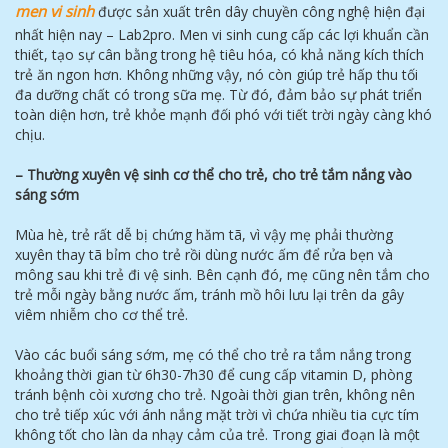
m
en vi sinh
được sản xuất trên dây chuyền công nghệ hiện đại
nhất hiện nay – Lab2pro. Men vi sinh cung cấp các lợi khuẩn cần
thiết, tạo sự cân bằng trong hệ tiêu hóa, có khả năng kích thích
trẻ ăn ngon hơn. Không những vậy, nó còn giúp trẻ hấp thu tối
đa dưỡng chất có trong sữa mẹ. Từ đó, đảm bảo sự phát triển
toàn diện hơn, trẻ khỏe mạnh đối phó với tiết trời ngày càng khó
chịu.
– Thường xuyên vệ sinh cơ thể cho trẻ, cho trẻ tắm nắng vào
sáng sớm
Mùa hè, trẻ rất dễ bị chứng hăm tã, vì vậy mẹ phải thường
xuyên thay tã bỉm cho trẻ rồi dùng nước ấm để rửa bẹn và
mông sau khi trẻ đi vệ sinh. Bên cạnh đó, mẹ cũng nên tắm cho
trẻ mỗi ngày bằng nước ấm, tránh mồ hôi lưu lại trên da gây
viêm nhiễm cho cơ thể trẻ.
Vào các buổi sáng sớm, mẹ có thể cho trẻ ra tắm nắng trong
khoảng thời gian từ 6h30-7h30 để cung cấp vitamin D, phòng
tránh bệnh còi xương cho trẻ. Ngoài thời gian trên, không nên
cho trẻ tiếp xúc với ánh nắng mặt trời vì chứa nhiều tia cực tím
không tốt cho làn da nhạy cảm của trẻ. Trong giai đoạn là một