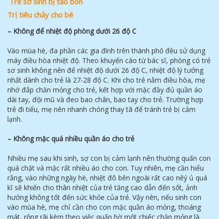
Tr
ẻ
s
ơ
sinh b
ị
t
á
o b
ó
n
Tr
ị
ti
ê
u ch
ả
y cho b
é
– Không để nhiệt độ phòng dưới 26 độ C
Vào mùa hè, đa phần các gia đình trên thành phố đều sử dụng
máy điều hòa nhiệt độ. Theo khuyến cáo từ bác sĩ, phòng có trẻ
sơ sinh không nên để nhiệt độ dưới 26 độ C, nhiệt độ lý tưởng
nhất dành cho trẻ là 27-28 độ C. Khi cho trẻ nằm điều hòa, mẹ
nhớ đắp chăn mỏng cho trẻ, kết hợp với mặc đầy đủ quần áo
dài tay, đội mũ và đeo bao chân, bao tay cho trẻ. Trường hợp
trẻ đi tiểu, mẹ nên nhanh chóng thay tã để tránh trẻ bị cảm
lạnh.
– Không mặc quá nhiều quần áo cho trẻ
Nhiều mẹ sau khi sinh, sợ con bị cảm lạnh nên thường quấn con
quá chặt và mặc rất nhiều áo cho con. Tuy nhiên, mẹ cần hiểu
rằng, vào những ngày hè, nhiệt đô bên ngoài rất cao nêý ủ quá
kĩ sẽ khiến cho thân nhiệt của trẻ tăng cao dẫn đến sốt, ảnh
hưởng không tốt đến sức khỏe của trẻ. Vậy nên, nếu sinh con
vào mùa hè, mẹ chỉ cần cho con mặc quần áo mỏng, thoáng
mát, rộng rãi kèm theo việc quấn hờ một chiếc chăn mỏng là