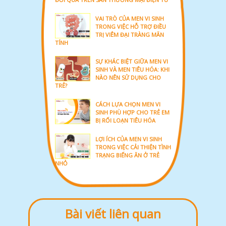
VAI TRÒ CỦA MEN VI SINH
TRONG VIỆC HỖ TRỢ ĐIỀU
TRỊ VIÊM ĐẠI TRÀNG MÃN
TÍNH
SỰ KHÁC BIỆT GIỮA MEN VI
SINH VÀ MEN TIÊU HÓA: KHI
NÀO NÊN SỬ DỤNG CHO
TRẺ?
CÁCH LỰA CHỌN MEN VI
SINH PHÙ HỢP CHO TRẺ EM
BỊ RỐI LOẠN TIÊU HÓA
LỢI ÍCH CỦA MEN VI SINH
TRONG VIỆC CẢI THIỆN TÌNH
TRẠNG BIẾNG ĂN Ở TRẺ
NHỎ
Bài viết liên quan