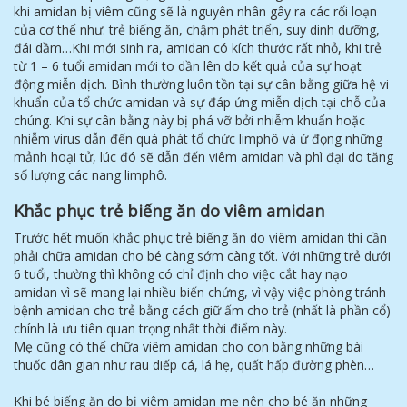
khi amidan bị viêm cũng sẽ là nguyên nhân gây ra các rối loạn
của cơ thể như: trẻ biếng ăn, chậm phát triển, suy dinh dưỡng,
đái dầm…Khi mới sinh ra, amidan có kích thước rất nhỏ, khi trẻ
từ 1 – 6 tuổi amidan mới to dần lên do kết quả của sự hoạt
động miễn dịch. Bình thường luôn tồn tại sự cân bằng giữa hệ vi
khuẩn của tổ chức amidan và sự đáp ứng miễn dịch tại chỗ của
chúng. Khi sự cân bằng này bị phá vỡ bởi nhiễm khuẩn hoặc
nhiễm virus dẫn đến quá phát tổ chức limphô và ứ đọng những
mảnh hoại tử, lúc đó sẽ dẫn đến viêm amidan và phì đại do tăng
số lượng các nang limphô.
Khắc phục trẻ biếng ăn do viêm amidan
Trước hết muốn khắc phục trẻ biếng ăn do viêm amidan thì cần
phải chữa amidan cho bé càng sớm càng tốt. Với những trẻ dưới
6 tuổi, thường thì không có chỉ định cho việc cắt hay nạo
amidan vì sẽ mang lại nhiều biến chứng, vì vậy việc phòng tránh
bệnh amidan cho trẻ bằng cách giữ ấm cho trẻ (nhất là phần cổ)
chính là ưu tiên quan trọng nhất thời điểm này.
Mẹ cũng có thể chữa viêm amidan cho con bằng những bài
thuốc dân gian như rau diếp cá, lá hẹ, quất hấp đường phèn…
Khi bé biếng ăn do bị viêm amidan mẹ nên cho bé ăn những