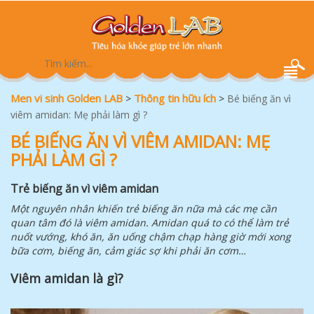
Men vi sinh Golden LAB
Thông tin hữu ích
>
>
Bé biếng ăn vì
viêm amidan: Mẹ phải làm gì ?
BÉ BIẾNG ĂN VÌ VIÊM AMIDAN: MẸ
PHẢI LÀM GÌ ?
Trẻ biếng ăn vì viêm amidan
Một nguyên nhân khiến trẻ biếng ăn nữa mà các mẹ cần
quan tâm đó là viêm amidan. Amidan quá to có thể làm trẻ
nuốt vướng, khó ăn, ăn uống chậm chạp hàng giờ mới xong
bữa cơm, biếng ăn, cảm giác sợ khi phải ăn cơm…
Viêm amidan là gì?