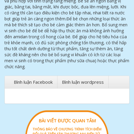
và phù hợp với tình trạng răng miệng. Bé sẽ ăn ngon bằng vị
giác, bằng tai, bằng mắt, khi được bốc, đưa lên miệng, lưỡi. Khi
có răng thì cần tạo điều kiện cho bé tập nhai, nhai tiết ra nước
bọt giúp trẻ ăn càng ngon thêm.Để bé chọn những loại thức ăn
mà bé thích sẽ tạo cho bé cảm giác thèm ăn hơn. Bổ sung men
vi sinh cho bé để bé dễ hấp thụ thức ăn mà không ảnh hưởng
đến amidan trong cổ hong của bé. Để giúp cho hệ tiêu hóa của
trẻ khỏe mạnh, có đủ sức phòng chống tổn thương, có thể hấp
thu tốt chất dinh dưỡng từ thực phẩm, tăng sự thèm ăn, tăng
sức đề kháng nên cho bé bổ sung vi khuẩn có ích từ các loại
men vi sinh có trong thực phẩm (như sữa chua) hoặc thực phẩm
chức năng.
Bình luận Facebook
Bình luận wordpress
BÀI VIẾT ĐƯỢC QUAN TÂM
THÔNG BÁO VỀ CHƯƠNG TRÌNH TÍCH ĐIỂM
ĐỔI QUÀ TRÊN SÀN THƯƠNG MẠI ĐIỆN TỬ