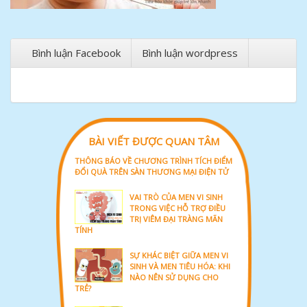
Bình luận Facebook
Bình luận wordpress
BÀI VIẾT ĐƯỢC QUAN TÂM
THÔNG BÁO VỀ CHƯƠNG TRÌNH TÍCH ĐIỂM
ĐỔI QUÀ TRÊN SÀN THƯƠNG MẠI ĐIỆN TỬ
VAI TRÒ CỦA MEN VI SINH
TRONG VIỆC HỖ TRỢ ĐIỀU
TRỊ VIÊM ĐẠI TRÀNG MÃN
TÍNH
SỰ KHÁC BIỆT GIỮA MEN VI
SINH VÀ MEN TIÊU HÓA: KHI
NÀO NÊN SỬ DỤNG CHO
TRẺ?