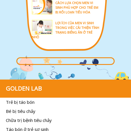
CÁCH LỰA CHỌN MEN VI
SINH PHÙ HỢP CHO TRẺ EM
BỊ RỐI LOẠN TIÊU HÓA
LỢI ÍCH CỦA MEN VI SINH
TRONG VIỆC CẢI THIỆN TÌNH
TRẠNG BIẾNG ĂN Ở TRẺ
NHỎ
GOLDEN LAB
Trẻ bị táo bón
Bé bị tiêu chảy
Chữa trị bệnh tiêu chảy
Táo bón ở trẻ sơ sinh