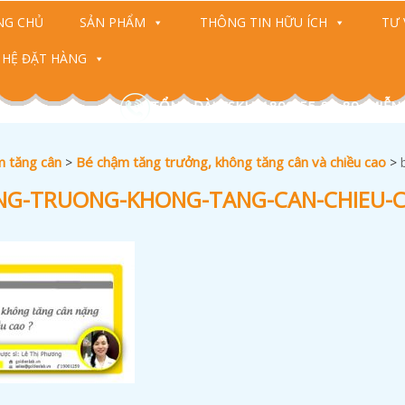
NG CHỦ
SẢN PHẨM
THÔNG TIN HỮU ÍCH
TƯ 
 HỆ ĐẶT HÀNG
TỔNG ĐÀI CSKH: 1800-55-88-89 (MIỄN
 tăng cân
Bé chậm tăng trưởng, không tăng cân và chiều cao
>
>
NG-TRUONG-KHONG-TANG-CAN-CHIEU-