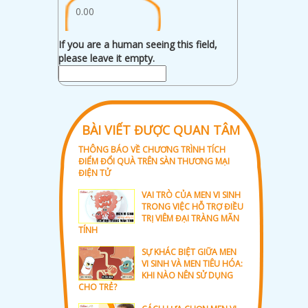
0.00
If you are a human seeing this field,
please leave it empty.
BÀI VIẾT ĐƯỢC QUAN TÂM
THÔNG BÁO VỀ CHƯƠNG TRÌNH TÍCH
ĐIỂM ĐỔI QUÀ TRÊN SÀN THƯƠNG MẠI
ĐIỆN TỬ
VAI TRÒ CỦA MEN VI SINH
TRONG VIỆC HỖ TRỢ ĐIỀU
TRỊ VIÊM ĐẠI TRÀNG MÃN
TÍNH
SỰ KHÁC BIỆT GIỮA MEN
VI SINH VÀ MEN TIÊU HÓA:
KHI NÀO NÊN SỬ DỤNG
CHO TRẺ?