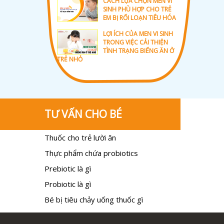
CÁCH LỰA CHỌN MEN VI
SINH PHÙ HỢP CHO TRẺ
EM BỊ RỐI LOẠN TIÊU HÓA
LỢI ÍCH CỦA MEN VI SINH
TRONG VIỆC CẢI THIỆN
TÌNH TRẠNG BIẾNG ĂN Ở
TRẺ NHỎ
TƯ VẤN CHO BÉ
Thuốc cho trẻ lười ăn
Thực phẩm chứa probiotics
Prebiotic là gì
Probiotic là gì
Bé bị tiêu chảy uống thuốc gì