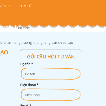
VẤN
TIN TỨC
 CƯỚC)
be-cham-tang-truong-khong-tang-can-chieu-cao
CAO
GỬI CÂU HỎI TƯ VẤN
Họ tên
*
Điện thoại
*
Email
*