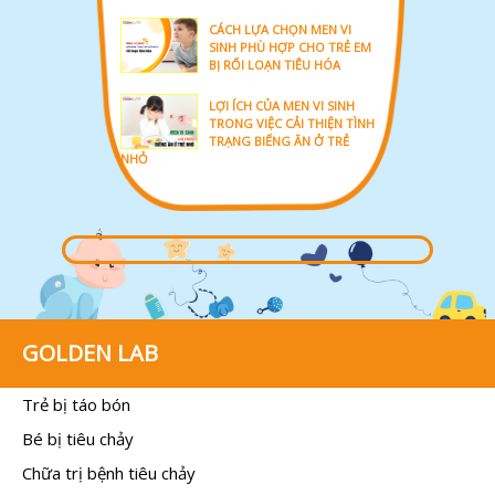
CÁCH LỰA CHỌN MEN VI
SINH PHÙ HỢP CHO TRẺ EM
BỊ RỐI LOẠN TIÊU HÓA
LỢI ÍCH CỦA MEN VI SINH
TRONG VIỆC CẢI THIỆN TÌNH
TRẠNG BIẾNG ĂN Ở TRẺ
NHỎ
GOLDEN LAB
Trẻ bị táo bón
Bé bị tiêu chảy
Chữa trị bệnh tiêu chảy