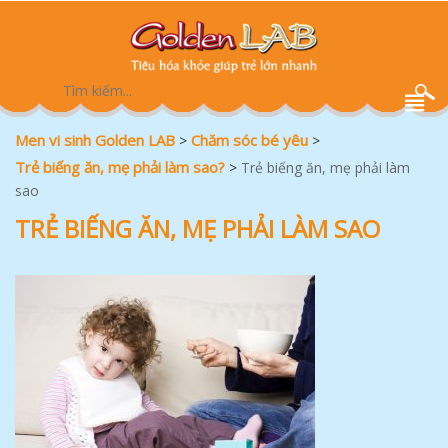
Men vi sinh Golden LAB
Chăm sóc bé yêu
>
>
Trẻ biếng ăn, mẹ phải làm sao?
>
Trẻ biếng ăn, mẹ phải làm
sao
TRẺ BIẾNG ĂN, MẸ PHẢI LÀM SAO