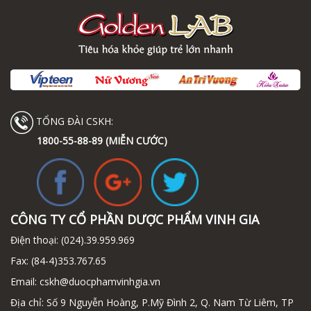
TỔNG ĐÀI CSKH:
1800-55-88-89 (MIỄN CƯỚC)
CÔNG TY CỔ PHẦN DƯỢC PHẨM VINH GIA
Điện thoại:
(024).39.959.969
Fax:
(84-4)353.767.65
Email:
cskh@duocphamvinhgia.vn
Địa chỉ: Số 9 Nguyễn Hoàng, P.Mỹ Đình 2, Q. Nam Từ Liêm, TP