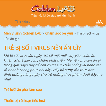
Men vi sinh Golden LAB
Chăm sóc bé yêu
>
>
Trẻ bị sốt virus
nên ăn gì?
TRẺ BỊ SỐT VIRUS NÊN ĂN GÌ?
Khi bị sốt virus lâu ngày, trẻ sẽ mệt mỏi, suy yếu, chán ăn
khiến cơ thể gầy còm, chậm phát triển. Mẹ nên cho con ăn gì
trong giai đoạn này để con có đủ sức khỏe chống lại bệnh tật
và nhanh chóng phục hồi đây? Hãy bổ sung vào thực đơn
dinh dưỡng hàng ngày cho trẻ những thực phẩm dưới đây mẹ
nhé!
Trẻ lười ăn phải làm sao
Thuốc trị rối loạn tiêu hoá