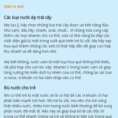
Men vi sinh
Các loại nước ép trái cây
Mẹ lưu ý, hãy chọn những loại trái cây được ưu tiên hàng đầu
như cam, dâu tây, chanh, xoài, chuối… Vì chúng vừa cung cấp
thêm các loại vitamin cho cơ thể, vừa có khả năng bù đắp các
chất điện giải bị mất trong suốt quá trình trẻ bị sốt. Mẹ hãy xay
hoa quả thành những cốc sinh tố thật hấp dẫn để giúp con hấp
thụ nhanh và dễ dàng hơn nhé.
Mẹ biết không, nước cam là một loại hoa quả không thể thiếu,
rất phù hợp cho con lúc này. Vitamin C trong nước cam sẽ giúp
tăng cường hệ miễn dịch tự nhiên của cơ thể, chống lại các loại
vi rurus, vi khuẩn có hại xâm nhập vào cơ thể.
Bù nước cho trẻ
Khi cơ thể trẻ bị mất nước sẽ là cơ hội để các vi khuẩn có hại
phát triển mạnh mẽ hơn. Khi trẻ bị sốt, mẹ nên cho trẻ uống
thật nhiều nước, nhiều hơn lượng nước bình thường để bổ sung
phần nước đã mất đi. Việc này sẽ giúp loại bỏ đi các độc tố
trong cơ thể nhanh chóng và trẻ sẽ không bị kiệt sức trong quá