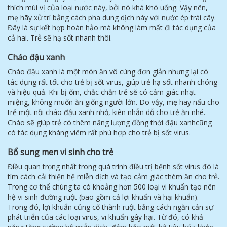
thích mùi vị của loại nước này, bởi nó khá khó uống. Vậy nên,
mẹ hãy xử trí bằng cách pha dung dịch này với nước ép trái cây.
Đây là sự kết hợp hoàn hảo mà không làm mất đi tác dụng của
cả hai. Trẻ sẽ hạ sốt nhanh thôi.
Cháo đậu xanh
Cháo đậu xanh là một món ăn vô cùng đơn giản nhưng lại có
tác dụng rất tốt cho trẻ bị sốt virus, giúp trẻ hạ sốt nhanh chóng
và hiệu quả. Khi bị ốm, chắc chắn trẻ sẽ có cảm giác nhạt
miệng, không muốn ăn giống người lớn. Do vậy, mẹ hãy nấu cho
trẻ một nồi cháo đậu xanh nhỏ, kiên nhẫn dỗ cho trẻ ăn nhé.
Cháo sẽ giúp trẻ có thêm năng lượng đồng thời đậu xanhcũng
có tác dụng kháng viêm rất phù hợp cho trẻ bị sốt virus.
Bổ sung men vi sinh cho trẻ
Điều quan trọng nhất trong quá trình điều trị bệnh sốt virus đó là
tìm cách cải thiện hệ miễn dịch và tạo cảm giác thèm ăn cho trẻ.
Trong cơ thể chúng ta có khoảng hơn 500 loại vi khuẩn tạo nên
hệ vi sinh đường ruột (bao gồm cả lợi khuẩn và hại khuẩn).
Trong đó, lợi khuẩn củng cố thành ruột bằng cách ngăn cản sự
phát triển của các loại virus, vi khuẩn gây hại. Từ đó, có khả