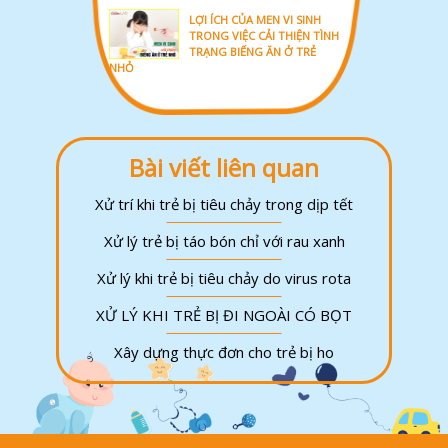
LỢI ÍCH CỦA MEN VI SINH
TRONG VIỆC CẢI THIỆN TÌNH
TRẠNG BIẾNG ĂN Ở TRẺ
NHỎ
Bài viết liên quan
Xử trí khi trẻ bị tiêu chảy trong dịp tết
Xử lý trẻ bị táo bón chỉ với rau xanh
Xử lý khi trẻ bị tiêu chảy do virus rota
XỬ LÝ KHI TRẺ BỊ ĐI NGOÀI CÓ BỌT
Xây dựng thực đơn cho trẻ bị ho