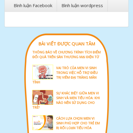
Bình luận Facebook
Bình luận wordpress
BÀI VIẾT ĐƯỢC QUAN TÂM
THÔNG BÁO VỀ CHƯƠNG TRÌNH TÍCH ĐIỂM
ĐỔI QUÀ TRÊN SÀN THƯƠNG MẠI ĐIỆN TỬ
VAI TRÒ CỦA MEN VI SINH
TRONG VIỆC HỖ TRỢ ĐIỀU
TRỊ VIÊM ĐẠI TRÀNG MÃN
TÍNH
SỰ KHÁC BIỆT GIỮA MEN VI
SINH VÀ MEN TIÊU HÓA: KHI
NÀO NÊN SỬ DỤNG CHO
TRẺ?
CÁCH LỰA CHỌN MEN VI
SINH PHÙ HỢP CHO TRẺ EM
BỊ RỐI LOẠN TIÊU HÓA