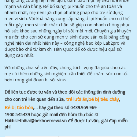
năng tăng cường hệ miễn dịch, đảm bảo một hệ tiêu hóa khỏe
mạnh và cân bằng. Để bổ sung lợi khuẩn cho trẻ an toàn và
nhanh nhất, mẹ nên lựa chọn phương pháp cho trẻ sử dụng
men vi sinh. Với khả năng cung cấp hàng tỉ lợi khuẩn cho cơ thể
mỗi ngày, men vi sinh chắc chắn sẽ giúp con nhanh chóng phục
hồi sức khỏe sau những ngày bị sốt mệt mỏi. Chuyên gia khuyên
mẹ nên cho con sử dụng men vi sinh được sản xuất bằng công
nghệ hiện đại nhất hiện này – công nghệ bao kép Lab2pro và
được bào chế từ kim chi Hàn Quốc để có được hiệu quả sử
dụng cao nhất.
Với những chia sẻ trên đây, chúng tôi hi vọng đã giúp cho các
mẹ có thêm những kinh nghiệm cần thiết để chăm sóc con tốt
hơn trong giai đoạn bị sốt virus.
Để
liên tụ
c đượ
c tư
vấ
n và theo dõi các thông tin dinh dưỡ
ng
tr
ẻ
l
ườ
i ăn
bé b
ị
tiêu ch
ả
y
cho con trẻ
liên quan đế
n sữ
a,
,
,
Bé b
ị
táo bón
,… hãy gọ
i theo số
0439.959.969 –
1900.545439 hoặ
c gử
i mail đế
n hòm thư
bác sĩ
Hả
i:bslethihai@bekhoemevui.vn để
đượ
c tư
vấ
n, giả
i đáp miễ
n
phí.