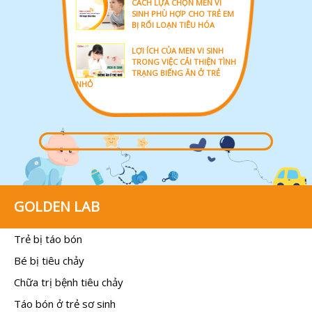
CÁCH LỰA CHỌN MEN VI
SINH PHÙ HỢP CHO TRẺ EM
BỊ RỐI LOẠN TIÊU HÓA
LỢI ÍCH CỦA MEN VI SINH
TRONG VIỆC CẢI THIỆN TÌNH
TRẠNG BIẾNG ĂN Ở TRẺ
NHỎ
GOLDEN LAB
Trẻ bị táo bón
Bé bị tiêu chảy
Chữa trị bệnh tiêu chảy
Táo bón ở trẻ sơ sinh