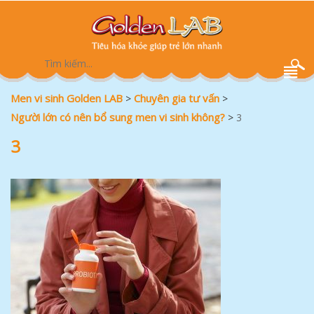
Men vi sinh Golden LAB
Chuyên gia tư vấn
>
>
Người lớn có nên bổ sung men vi sinh không?
>
3
3