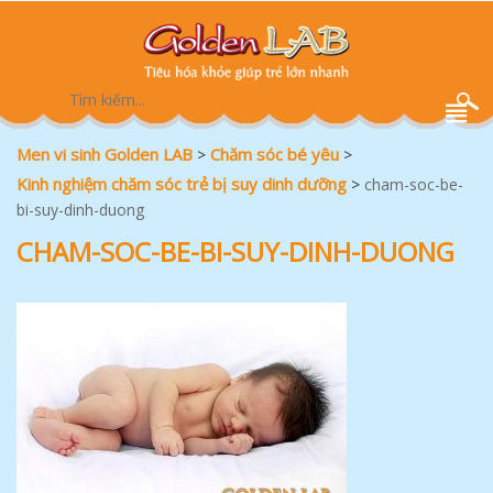
Men vi sinh Golden LAB
Chăm sóc bé yêu
>
>
Kinh nghiệm chăm sóc trẻ bị suy dinh dưỡng
>
cham-soc-be-
bi-suy-dinh-duong
CHAM-SOC-BE-BI-SUY-DINH-DUONG