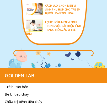
CÁCH LỰA CHỌN MEN VI
SINH PHÙ HỢP CHO TRẺ EM
BỊ RỐI LOẠN TIÊU HÓA
LỢI ÍCH CỦA MEN VI SINH
TRONG VIỆC CẢI THIỆN TÌNH
TRẠNG BIẾNG ĂN Ở TRẺ
NHỎ
GOLDEN LAB
Trẻ bị táo bón
Bé bị tiêu chảy
Chữa trị bệnh tiêu chảy