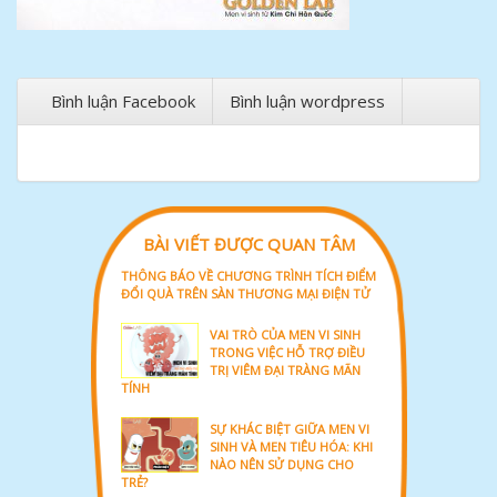
Bình luận Facebook
Bình luận wordpress
BÀI VIẾT ĐƯỢC QUAN TÂM
THÔNG BÁO VỀ CHƯƠNG TRÌNH TÍCH ĐIỂM
ĐỔI QUÀ TRÊN SÀN THƯƠNG MẠI ĐIỆN TỬ
VAI TRÒ CỦA MEN VI SINH
TRONG VIỆC HỖ TRỢ ĐIỀU
TRỊ VIÊM ĐẠI TRÀNG MÃN
TÍNH
SỰ KHÁC BIỆT GIỮA MEN VI
SINH VÀ MEN TIÊU HÓA: KHI
NÀO NÊN SỬ DỤNG CHO
TRẺ?