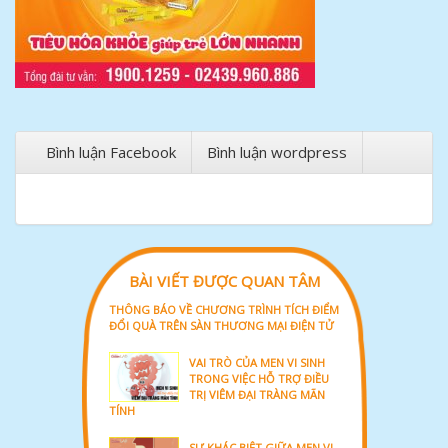
Bình luận Facebook
Bình luận wordpress
BÀI VIẾT ĐƯỢC QUAN TÂM
THÔNG BÁO VỀ CHƯƠNG TRÌNH TÍCH ĐIỂM
ĐỔI QUÀ TRÊN SÀN THƯƠNG MẠI ĐIỆN TỬ
VAI TRÒ CỦA MEN VI SINH
TRONG VIỆC HỖ TRỢ ĐIỀU
TRỊ VIÊM ĐẠI TRÀNG MÃN
TÍNH
SỰ KHÁC BIỆT GIỮA MEN VI