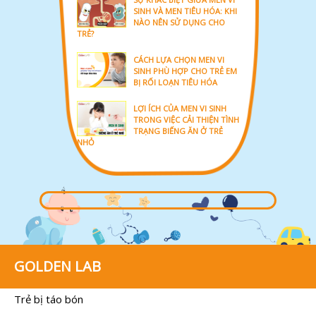
SINH VÀ MEN TIÊU HÓA: KHI
NÀO NÊN SỬ DỤNG CHO
TRẺ?
CÁCH LỰA CHỌN MEN VI
SINH PHÙ HỢP CHO TRẺ EM
BỊ RỐI LOẠN TIÊU HÓA
LỢI ÍCH CỦA MEN VI SINH
TRONG VIỆC CẢI THIỆN TÌNH
TRẠNG BIẾNG ĂN Ở TRẺ
NHỎ
GOLDEN LAB
Trẻ bị táo bón