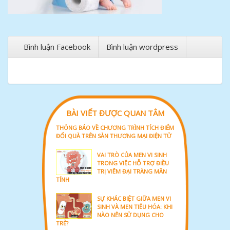
Bình luận Facebook
Bình luận wordpress
BÀI VIẾT ĐƯỢC QUAN TÂM
THÔNG BÁO VỀ CHƯƠNG TRÌNH TÍCH ĐIỂM
ĐỔI QUÀ TRÊN SÀN THƯƠNG MẠI ĐIỆN TỬ
VAI TRÒ CỦA MEN VI SINH
TRONG VIỆC HỖ TRỢ ĐIỀU
TRỊ VIÊM ĐẠI TRÀNG MÃN
TÍNH
SỰ KHÁC BIỆT GIỮA MEN VI
SINH VÀ MEN TIÊU HÓA: KHI
NÀO NÊN SỬ DỤNG CHO
TRẺ?