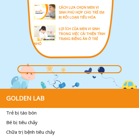
CÁCH LỰA CHỌN MEN VI
SINH PHÙ HỢP CHO TRẺ EM
BỊ RỐI LOẠN TIÊU HÓA
LỢI ÍCH CỦA MEN VI SINH
TRONG VIỆC CẢI THIỆN TÌNH
TRẠNG BIẾNG ĂN Ở TRẺ
NHỎ
GOLDEN LAB
Trẻ bị táo bón
Bé bị tiêu chảy
Chữa trị bệnh tiêu chảy