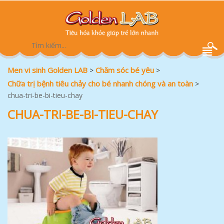
Men vi sinh Golden LAB
Chăm sóc bé yêu
>
>
Chữa trị bệnh tiêu chảy cho bé nhanh chóng và an toàn
>
chua-tri-be-bi-tieu-chay
CHUA-TRI-BE-BI-TIEU-CHAY