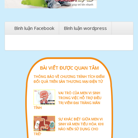
Bình luận Facebook
Bình luận wordpress
BÀI VIẾT ĐƯỢC QUAN TÂM
THÔNG BÁO VỀ CHƯƠNG TRÌNH TÍCH ĐIỂM
ĐỔI QUÀ TRÊN SÀN THƯƠNG MẠI ĐIỆN TỬ
VAI TRÒ CỦA MEN VI SINH
TRONG VIỆC HỖ TRỢ ĐIỀU
TRỊ VIÊM ĐẠI TRÀNG MÃN
TÍNH
SỰ KHÁC BIỆT GIỮA MEN VI
SINH VÀ MEN TIÊU HÓA: KHI
NÀO NÊN SỬ DỤNG CHO
TRẺ?