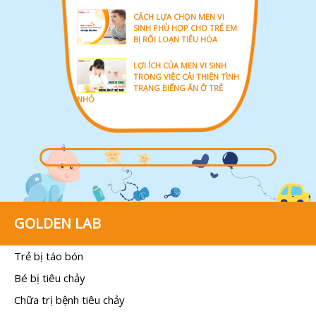
CÁCH LỰA CHỌN MEN VI
SINH PHÙ HỢP CHO TRẺ EM
BỊ RỐI LOẠN TIÊU HÓA
LỢI ÍCH CỦA MEN VI SINH
TRONG VIỆC CẢI THIỆN TÌNH
TRẠNG BIẾNG ĂN Ở TRẺ
NHỎ
GOLDEN LAB
Trẻ bị táo bón
Bé bị tiêu chảy
Chữa trị bệnh tiêu chảy