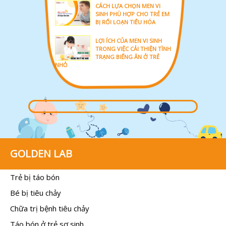
CÁCH LỰA CHỌN MEN VI
SINH PHÙ HỢP CHO TRẺ EM
BỊ RỐI LOẠN TIÊU HÓA
LỢI ÍCH CỦA MEN VI SINH
TRONG VIỆC CẢI THIỆN TÌNH
TRẠNG BIẾNG ĂN Ở TRẺ
NHỎ
GOLDEN LAB
Trẻ bị táo bón
Bé bị tiêu chảy
Chữa trị bệnh tiêu chảy
Táo bón ở trẻ sơ sinh