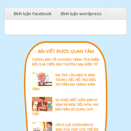
Bình luận Facebook
Bình luận wordpress
BÀI VIẾT ĐƯỢC QUAN TÂM
THÔNG BÁO VỀ CHƯƠNG TRÌNH TÍCH ĐIỂM
ĐỔI QUÀ TRÊN SÀN THƯƠNG MẠI ĐIỆN TỬ
VAI TRÒ CỦA MEN VI SINH
TRONG VIỆC HỖ TRỢ ĐIỀU
TRỊ VIÊM ĐẠI TRÀNG MÃN
TÍNH
SỰ KHÁC BIỆT GIỮA MEN VI
SINH VÀ MEN TIÊU HÓA: KHI
NÀO NÊN SỬ DỤNG CHO
TRẺ?
CÁCH LỰA CHỌN MEN VI
SINH PHÙ HỢP CHO TRẺ EM