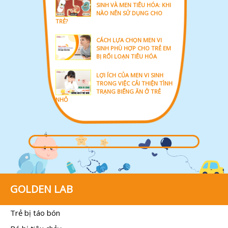
SINH VÀ MEN TIÊU HÓA: KHI
NÀO NÊN SỬ DỤNG CHO
TRẺ?
CÁCH LỰA CHỌN MEN VI
SINH PHÙ HỢP CHO TRẺ EM
BỊ RỐI LOẠN TIÊU HÓA
LỢI ÍCH CỦA MEN VI SINH
TRONG VIỆC CẢI THIỆN TÌNH
TRẠNG BIẾNG ĂN Ở TRẺ
NHỎ
GOLDEN LAB
Trẻ bị táo bón