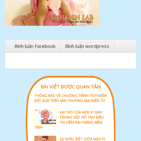
Bình luận Facebook
Bình luận wordpress
BÀI VIẾT ĐƯỢC QUAN TÂM
THÔNG BÁO VỀ CHƯƠNG TRÌNH TÍCH ĐIỂM
ĐỔI QUÀ TRÊN SÀN THƯƠNG MẠI ĐIỆN TỬ
VAI TRÒ CỦA MEN VI SINH
TRONG VIỆC HỖ TRỢ ĐIỀU
TRỊ VIÊM ĐẠI TRÀNG MÃN
TÍNH
SỰ KHÁC BIỆT GIỮA MEN VI