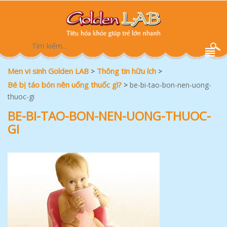
Men vi sinh Golden LAB
Thông tin hữu ích
>
>
Bé bị táo bón nên uống thuốc gì?
>
be-bi-tao-bon-nen-uong-
thuoc-gi
BE-BI-TAO-BON-NEN-UONG-THUOC-
GI