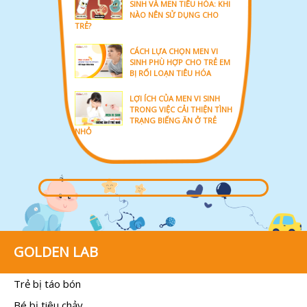
SINH VÀ MEN TIÊU HÓA: KHI
NÀO NÊN SỬ DỤNG CHO
TRẺ?
CÁCH LỰA CHỌN MEN VI
SINH PHÙ HỢP CHO TRẺ EM
BỊ RỐI LOẠN TIÊU HÓA
LỢI ÍCH CỦA MEN VI SINH
TRONG VIỆC CẢI THIỆN TÌNH
TRẠNG BIẾNG ĂN Ở TRẺ
NHỎ
GOLDEN LAB
Trẻ bị táo bón
Bé bị tiêu chảy