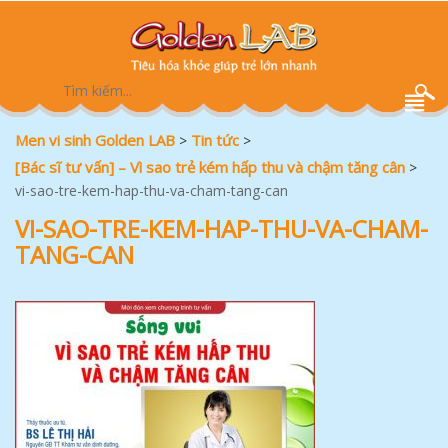
Men vi sinh Golden LAB
Tin tức
>
>
[Bác sĩ tư vấn] – Vì sao trẻ kém hấp thu và chậm tăng cân
>
vi-sao-tre-kem-hap-thu-va-cham-tang-can
VI-SAO-TRE-KEM-HAP-THU-VA-CHAM-
TANG-CAN