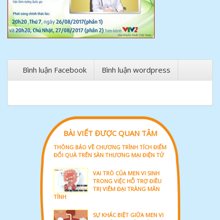
Bình luận Facebook
Bình luận wordpress
BÀI VIẾT ĐƯỢC QUAN TÂM
THÔNG BÁO VỀ CHƯƠNG TRÌNH TÍCH ĐIỂM
ĐỔI QUÀ TRÊN SÀN THƯƠNG MẠI ĐIỆN TỬ
VAI TRÒ CỦA MEN VI SINH
TRONG VIỆC HỖ TRỢ ĐIỀU
TRỊ VIÊM ĐẠI TRÀNG MÃN
TÍNH
SỰ KHÁC BIỆT GIỮA MEN VI