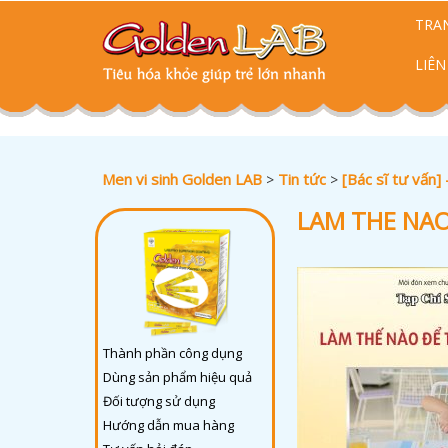
TRA
LIÊN
Men vi sinh Golden LAB
Tin tức
[Bác sĩ tư vấn]
>
>
LAM THE NAO
Thành phần công dụng
Dùng sản phẩm hiệu quả
Đối tượng sử dụng
Hướng dẫn mua hàng