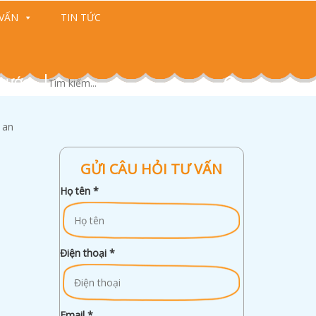
VẤN
TIN TỨC
 CƯỚC)
 an
GỬI CÂU HỎI TƯ VẤN
Họ tên
*
Điện thoại
*
Email
*