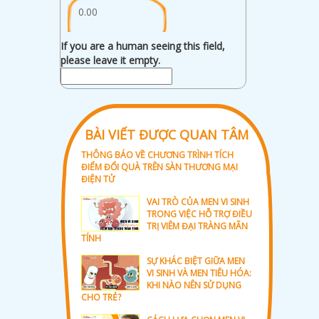
0.00
If you are a human seeing this field,
please leave it empty.
BÀI VIẾT ĐƯỢC QUAN TÂM
THÔNG BÁO VỀ CHƯƠNG TRÌNH TÍCH
ĐIỂM ĐỔI QUÀ TRÊN SÀN THƯƠNG MẠI
ĐIỆN TỬ
VAI TRÒ CỦA MEN VI SINH
TRONG VIỆC HỖ TRỢ ĐIỀU
TRỊ VIÊM ĐẠI TRÀNG MÃN
TÍNH
SỰ KHÁC BIỆT GIỮA MEN
VI SINH VÀ MEN TIÊU HÓA:
KHI NÀO NÊN SỬ DỤNG
CHO TRẺ?