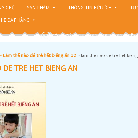
NG CHỦ
SẢN PHẨM
THÔNG TIN HỮU ÍCH
TƯ 
 HỆ ĐẶT HÀNG
TỔNG ĐÀI CSKH: 1800-55-88-89 (MIỄN
 – Làm thế nào để trẻ hết biếng ăn p2
>
lam the nao de tre het bieng
 DE TRE HET BIENG AN