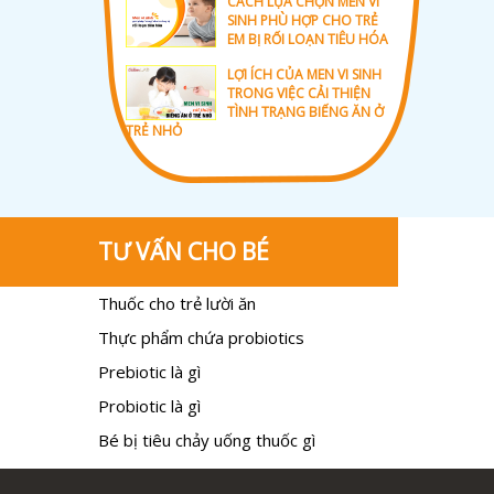
CÁCH LỰA CHỌN MEN VI
SINH PHÙ HỢP CHO TRẺ
EM BỊ RỐI LOẠN TIÊU HÓA
LỢI ÍCH CỦA MEN VI SINH
TRONG VIỆC CẢI THIỆN
TÌNH TRẠNG BIẾNG ĂN Ở
TRẺ NHỎ
TƯ VẤN CHO BÉ
Thuốc cho trẻ lười ăn
Thực phẩm chứa probiotics
Prebiotic là gì
Probiotic là gì
Bé bị tiêu chảy uống thuốc gì