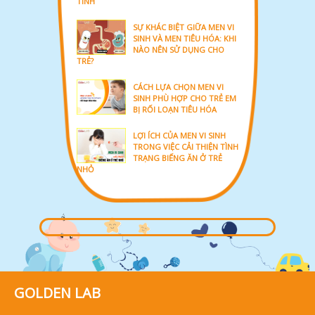
TÍNH
SỰ KHÁC BIỆT GIỮA MEN VI
SINH VÀ MEN TIÊU HÓA: KHI
NÀO NÊN SỬ DỤNG CHO
TRẺ?
CÁCH LỰA CHỌN MEN VI
SINH PHÙ HỢP CHO TRẺ EM
BỊ RỐI LOẠN TIÊU HÓA
LỢI ÍCH CỦA MEN VI SINH
TRONG VIỆC CẢI THIỆN TÌNH
TRẠNG BIẾNG ĂN Ở TRẺ
NHỎ
GOLDEN LAB