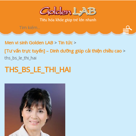
Men vi sinh Golden LAB
Tin tức
>
>
[Tư vấn trực tuyến] – Dinh dưỡng giúp cải thiện chiều cao
>
ths_bs_le_thi_hai
THS_BS_LE_THI_HAI