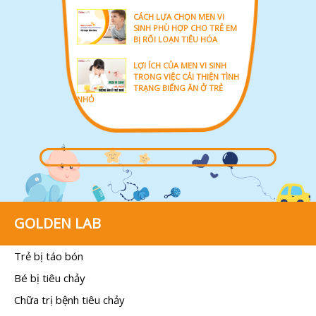
CÁCH LỰA CHỌN MEN VI
SINH PHÙ HỢP CHO TRẺ EM
BỊ RỐI LOẠN TIÊU HÓA
LỢI ÍCH CỦA MEN VI SINH
TRONG VIỆC CẢI THIỆN TÌNH
TRẠNG BIẾNG ĂN Ở TRẺ
NHỎ
GOLDEN LAB
Trẻ bị táo bón
Bé bị tiêu chảy
Chữa trị bệnh tiêu chảy