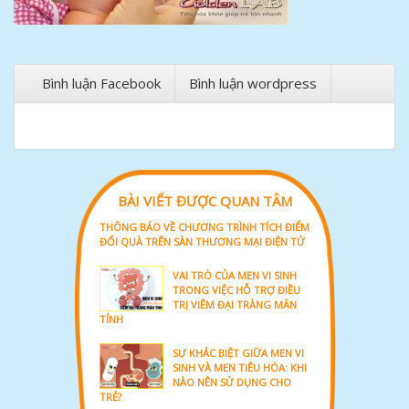
Bình luận Facebook
Bình luận wordpress
BÀI VIẾT ĐƯỢC QUAN TÂM
THÔNG BÁO VỀ CHƯƠNG TRÌNH TÍCH ĐIỂM
ĐỔI QUÀ TRÊN SÀN THƯƠNG MẠI ĐIỆN TỬ
VAI TRÒ CỦA MEN VI SINH
TRONG VIỆC HỖ TRỢ ĐIỀU
TRỊ VIÊM ĐẠI TRÀNG MÃN
TÍNH
SỰ KHÁC BIỆT GIỮA MEN VI
SINH VÀ MEN TIÊU HÓA: KHI
NÀO NÊN SỬ DỤNG CHO
TRẺ?