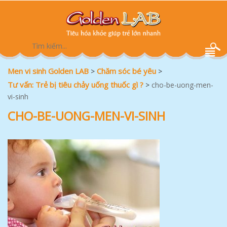
Men vi sinh Golden LAB
Chăm sóc bé yêu
>
>
Tư vấn: Trẻ bị tiêu chảy uống thuốc gì ?
>
cho-be-uong-men-
vi-sinh
CHO-BE-UONG-MEN-VI-SINH