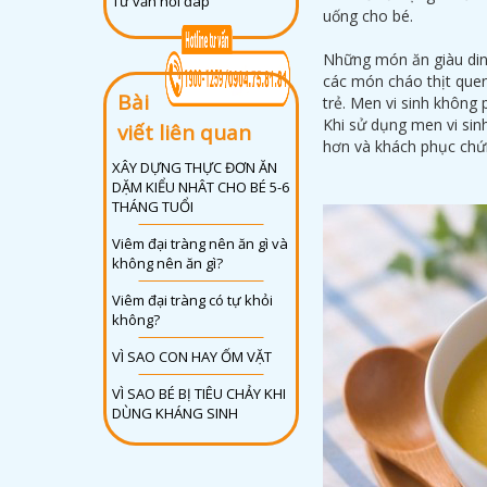
Tư vấn hỏi đáp
uống cho bé.
Những món ăn giàu din
các món cháo thịt quen
Bài
trẻ. Men vi sinh không 
Khi sử dụng men vi sinh
viết liên quan
hơn và khách phục chứn
XÂY DỰNG THỰC ĐƠN ĂN
DẶM KIỂU NHÂT CHO BÉ 5-6
THÁNG TUỔI
Viêm đại tràng nên ăn gì và
không nên ăn gì?
Viêm đại tràng có tự khỏi
không?
VÌ SAO CON HAY ỐM VẶT
VÌ SAO BÉ BỊ TIÊU CHẢY KHI
DÙNG KHÁNG SINH