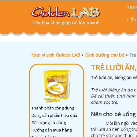
TRA
LIÊN
Men vi sinh Golden LAB
Dinh dưỡng cho bé
>
>
Trẻ
TRẺ LƯỜI ĂN
Trẻ lười ăn, biếng ăn n
Trẻ lười biếng ăn do b
Để cải thiện tình hìn
chăm sóc trẻ.
Thành phần công dụng
Nên cho bé uống t
Dùng sản phẩm hiệu quả
Đối tượng sử dụng
Mỗi lần ngồi và
trẻ lười ăn nên uống t
Hướng dẫn mua hàng
cho trẻ sử dụng thuốc 