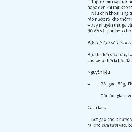
– Thịt gà làm sạch, loạ
hoặc đến khi thịt không
– Nấu chín khoai lang 
ráo nước rồi cho thêm 
– Xay nhuyễn thịt gà v
đủ độ sệt phù hợp cho 
Bột thịt lợn sữa tươi 
Bột thịt lợn sữa tươi, 
cho bé ở thời kì bắt đầ
Nguyên liệu:
– Bột gạo: 50g, Thịt 
– Dầu ăn, gia vị vừ
Cách làm:
– Bột gạo cho ít nước 
ra, cho sữa tươi vào, 