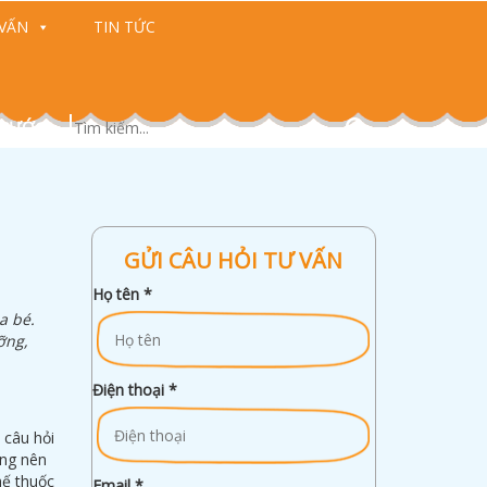
VẤN
TIN TỨC
 CƯỚC)
GỬI CÂU HỎI TƯ VẤN
Họ tên
*
a bé.
ỡng,
Điện thoại
*
 câu hỏi
ừng nên
hế thuốc
Email
*