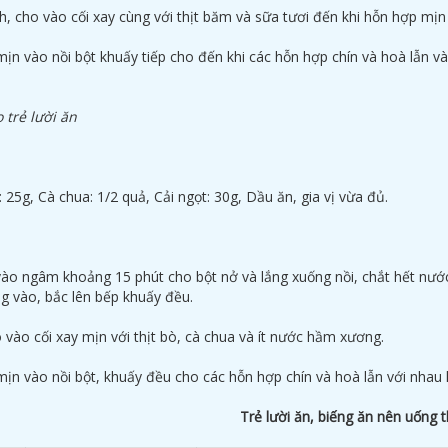
h, cho vào cối xay cùng với thịt băm và sữa tươi đến khi hỗn hợp mịn
ịn vào nồi bột khuấy tiếp cho đến khi các hỗn hợp chín và hoà lẫn v
 trẻ lười ăn
: 25g, Cà chua: 1/2 quả, Cải ngọt: 30g, Dầu ăn, gia vị vừa đủ.
vào ngâm khoảng 15 phút cho bột nở và lắng xuống nồi, chắt hết nư
g vào, bắc lên bếp khuấy đều.
 vào cối xay mịn với thịt bò, cà chua và ít nước hầm xương.
ịn vào nồi bột, khuấy đều cho các hỗn hợp chín và hoà lẫn với nhau 
Trẻ lười ăn, biếng ăn nên uống t