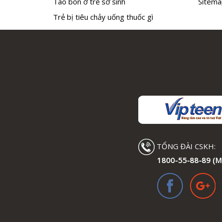
Táo bón ở trẻ sơ sinh
Sitema
Trẻ bị tiêu chảy uống thuốc gì
TỔNG ĐÀI CSKH:
1800-55-88-89 (M