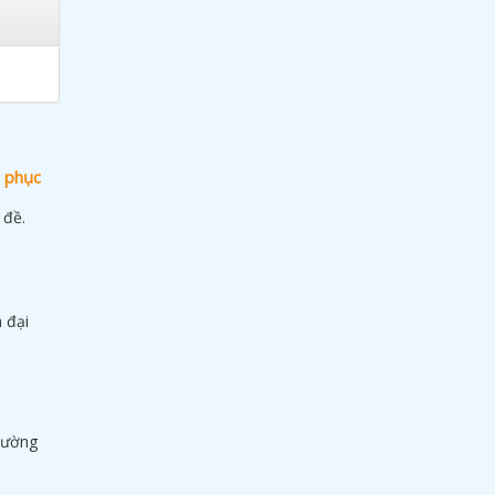
c phục
 đề.
 đại
 đường