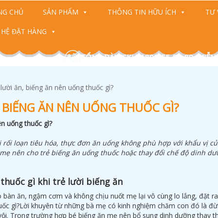
NG CHỦ
SẢN PHẨM
THÔNG TIN HỮU ÍCH
TƯ 
 HỆ ĐẶT HÀNG
TỔNG ĐÀI CSKH: 1800-55-88-89 (MIỄN
 lười ăn, biếng ăn nên uống thuốc gì?
, BIẾNG ĂN NÊN UỐNG THUỐC GÌ?
ên uống thuốc gì?
ị rối loạn tiêu hóa, thực đơn ăn uống không phù hợp với khẩu vị củ
h mẹ nên cho trẻ biếng ăn uống thuốc hoặc thay đổi chế độ dinh dư
huốc gì khi trẻ lười biếng ăn
o bàn ăn, ngậm cơm và không chịu nuốt mẹ lại vô cùng lo lắng, đặt ra
huốc gì?Lời khuyên từ những bà mẹ có kinh nghiệm chăm con đó là đ
vội. Trong trường hợp bé biếng ăn mẹ nên bổ sung dinh dưỡng thay t