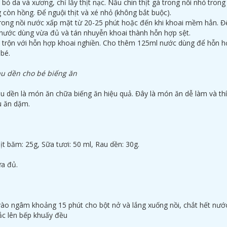
i bỏ da và xương, chỉ lấy thịt nạc. Nấu chin thịt gà trong nồi nhỏ trong
 còn hồng. Để nguội thịt và xé nhỏ (không bắt buộc).
trong nồi nước xấp mặt từ 20-25 phút hoặc đến khi khoai mềm hẳn. Đ
nước dùng vừa đủ và tán nhuyễn khoai thành hỗn hợp sệt.
à trộn với hỗn hợp khoai nghiền. Cho thêm 125ml nước dùng để hỗn 
bé.
rau dền cho bé biếng ăn
rau dền là món ăn chữa biếng ăn hiệu quả. Đây là món ăn dễ làm và th
u ăn dặm.
băm: 25g, Sữa tươi: 50 ml, Rau dền: 30g.
a đủ.
vào ngâm khoảng 15 phút cho bột nở và lắng xuống nồi, chắt hết nư
bắc lên bếp khuấy đều