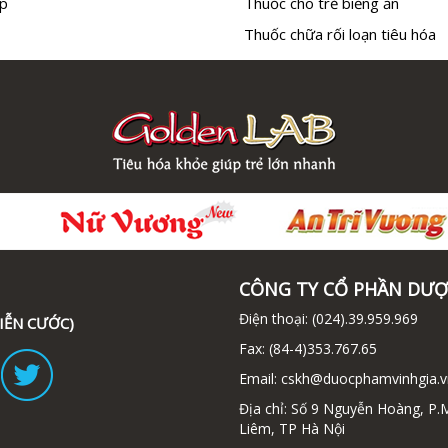
p
Thuốc cho trẻ biếng ăn
Thuốc chữa rối loạn tiêu hóa
CÔNG TY CỔ PHẦN DƯỢ
Điện thoại:
(024).39.959.969
IỄN CƯỚC)
Fax:
(84-4)353.767.65
Email:
cskh@duocphamvinhgia.v
Địa chỉ: Số 9 Nguyễn Hoàng, P.
Liêm, TP Hà Nội