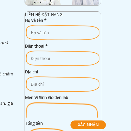
LIÊN HỆ ĐẶT HÀNG
Họ và tên
*
 quả
Điện thoại
*
Địa chỉ
và chậm
Men Vi Sinh Golden lab
ăn, gia
Tổng tiền