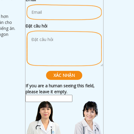
é hơn
ăn cho
Đặt câu hỏi
biếng ăn.
 ngon
If you are a human seeing this field,
please leave it empty.