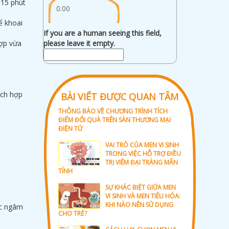
 15 phút
0.00
ể khoai
If you are a human seeing this field,
hợp vừa
please leave it empty.
ích hợp
BÀI VIẾT ĐƯỢC QUAN TÂM
THÔNG BÁO VỀ CHƯƠNG TRÌNH TÍCH
ĐIỂM ĐỔI QUÀ TRÊN SÀN THƯƠNG MẠI
ĐIỆN TỬ
VAI TRÒ CỦA MEN VI SINH
TRONG VIỆC HỖ TRỢ ĐIỀU
TRỊ VIÊM ĐẠI TRÀNG MÃN
TÍNH
SỰ KHÁC BIỆT GIỮA MEN
VI SINH VÀ MEN TIÊU HÓA:
KHI NÀO NÊN SỬ DỤNG
ớc ngâm
CHO TRẺ?