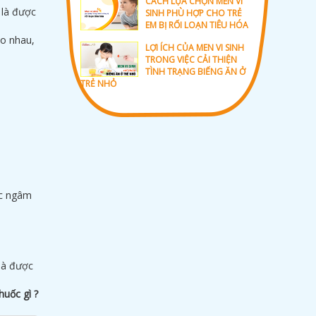
CÁCH LỰA CHỌN MEN VI
 là được
SINH PHÙ HỢP CHO TRẺ
EM BỊ RỐI LOẠN TIÊU HÓA
ào nhau,
LỢI ÍCH CỦA MEN VI SINH
TRONG VIỆC CẢI THIỆN
TÌNH TRẠNG BIẾNG ĂN Ở
TRẺ NHỎ
ớc ngâm
là được
huốc gì ?