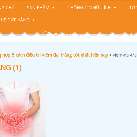
NG CHỦ
SẢN PHẨM
THÔNG TIN HỮU ÍCH
TƯ 
 HỆ ĐẶT HÀNG
TỔNG ĐÀI CSKH: 1800-55-88-89 (MIỄN
 hợp 5 cách điều trị viêm đại tràng tốt nhất hiện nay
>
viem-dai-tra
NG (1)