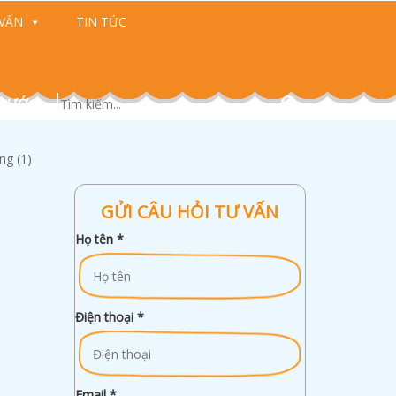
VẤN
TIN TỨC
 CƯỚC)
ng (1)
GỬI CÂU HỎI TƯ VẤN
Họ tên
*
Điện thoại
*
Email
*