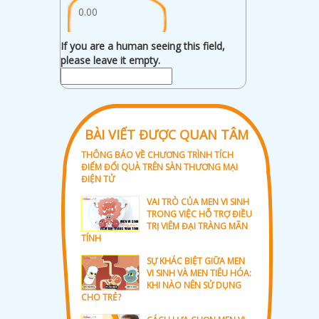
0.00
If you are a human seeing this field,
please leave it empty.
BÀI VIẾT ĐƯỢC QUAN TÂM
THÔNG BÁO VỀ CHƯƠNG TRÌNH TÍCH
ĐIỂM ĐỔI QUÀ TRÊN SÀN THƯƠNG MẠI
ĐIỆN TỬ
VAI TRÒ CỦA MEN VI SINH
TRONG VIỆC HỖ TRỢ ĐIỀU
TRỊ VIÊM ĐẠI TRÀNG MÃN
TÍNH
SỰ KHÁC BIỆT GIỮA MEN
VI SINH VÀ MEN TIÊU HÓA:
KHI NÀO NÊN SỬ DỤNG
CHO TRẺ?