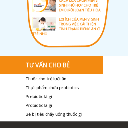
CÁCH LỰA CHỌN MEN VI
SINH PHÙ HỢP CHO TRẺ
EM BỊ RỐI LOẠN TIÊU HÓA
LỢI ÍCH CỦA MEN VI SINH
TRONG VIỆC CẢI THIỆN
TÌNH TRẠNG BIẾNG ĂN Ở
TRẺ NHỎ
TƯ VẤN CHO BÉ
Thuốc cho trẻ lười ăn
Thực phẩm chứa probiotics
Prebiotic là gì
Probiotic là gì
Bé bị tiêu chảy uống thuốc gì