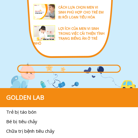
CÁCH LỰA CHỌN MEN VI
SINH PHÙ HỢP CHO TRẺ EM
BỊ RỐI LOẠN TIÊU HÓA
LỢI ÍCH CỦA MEN VI SINH
TRONG VIỆC CẢI THIỆN TÌNH
TRẠNG BIẾNG ĂN Ở TRẺ
NHỎ
GOLDEN LAB
Trẻ bị táo bón
Bé bị tiêu chảy
Chữa trị bệnh tiêu chảy