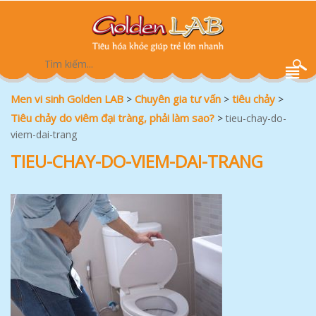
Men vi sinh Golden LAB
Chuyên gia tư vấn
tiêu chảy
>
>
>
Tiêu chảy do viêm đại tràng, phải làm sao?
>
tieu-chay-do-
viem-dai-trang
TIEU-CHAY-DO-VIEM-DAI-TRANG