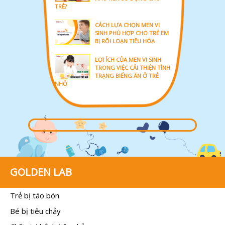
TRẺ?
CÁCH LỰA CHỌN MEN VI
SINH PHÙ HỢP CHO TRẺ EM
BỊ RỐI LOẠN TIÊU HÓA
LỢI ÍCH CỦA MEN VI SINH
TRONG VIỆC CẢI THIỆN TÌNH
TRẠNG BIẾNG ĂN Ở TRẺ
NHỎ
GOLDEN LAB
Trẻ bị táo bón
Bé bị tiêu chảy