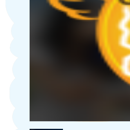
TAG:
NHẬN XÉT VỀ SP GOLDEN L