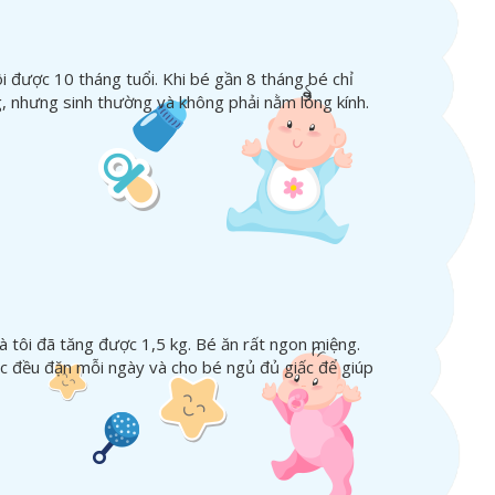
i được 10 tháng tuổi. Khi bé gần 8 tháng bé chỉ
g, nhưng sinh thường và không phải nằm lồng kính.
hà tôi đã tăng được 1,5 kg. Bé ăn rất ngon miệng.
ục đều đặn mỗi ngày và cho bé ngủ đủ giấc để giúp