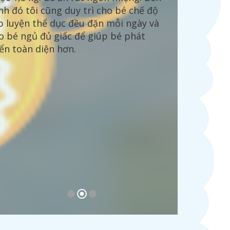
nh đó tôi cũng duy trì cho bé chế độ
p luyện thể dục đều đặn mỗi ngày và
o bé ngủ đủ giấc để giúp bé phát
iển toàn diện hơn.