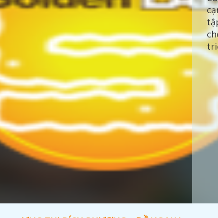
cạ
tậ
ch
tr
AB