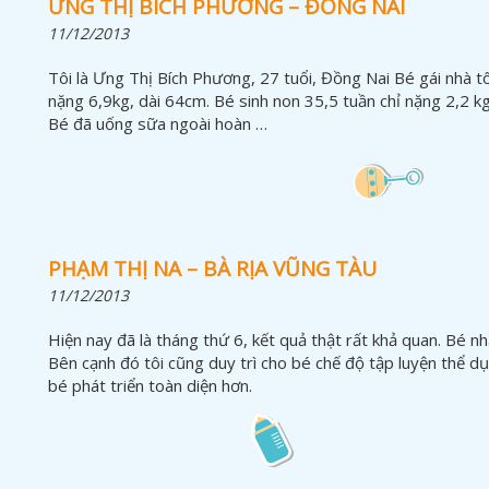
ƯNG THỊ BÍCH PHƯƠNG – ĐỒNG NAI
11/12/2013
Tôi là Ưng Thị Bích Phương, 27 tuổi, Đồng Nai Bé gái nhà tô
nặng 6,9kg, dài 64cm. Bé sinh non 35,5 tuần chỉ nặng 2,2 k
Bé đã uống sữa ngoài hoàn …
PHẠM THỊ NA – BÀ RỊA VŨNG TÀU
11/12/2013
Hiện nay đã là tháng thứ 6, kết quả thật rất khả quan. Bé n
Bên cạnh đó tôi cũng duy trì cho bé chế độ tập luyện thể d
bé phát triển toàn diện hơn.