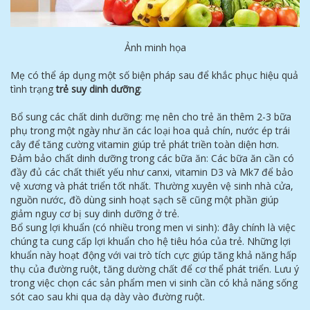
Ảnh minh họa
Mẹ có thể áp dụng một số biện pháp sau để khắc phục hiệu quả
tình trạng
trẻ suy dinh dưỡng
:
Bổ sung các chất dinh dưỡng: mẹ nên cho trẻ ăn thêm 2-3 bữa
phụ trong một ngày như ăn các loại hoa quả chín, nước ép trái
cây để tăng cường vitamin giúp trẻ phát triền toàn diện hơn.
Đảm bảo chất dinh dưỡng trong các bữa ăn: Các bữa ăn cần có
đầy đủ các chất thiết yếu như canxi, vitamin D3 và Mk7 để bảo
vệ xương và phát triển tốt nhất. Thường xuyên vệ sinh nhà cửa,
nguồn nước, đồ dùng sinh hoạt sạch sẽ cũng một phần giúp
giảm nguy cơ bị suy dinh dưỡng ở trẻ.
Bổ sung lợi khuẩn (có nhiều trong men vi sinh): đây chính là việc
chúng ta cung cấp lợi khuẩn cho hệ tiêu hóa của trẻ. Những lợi
khuẩn này hoạt động với vai trò tích cực giúp tăng khả năng hấp
thụ của đường ruột, tăng dường chất để cơ thể phát triển. Lưu ý
trong việc chọn các sản phẩm men vi sinh cần có khả năng sống
sót cao sau khi qua dạ dày vào đường ruột.