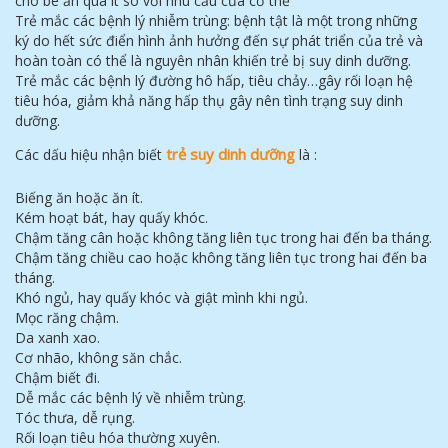
cho bé ăn quá ít so với nhu cầu của cơ thể
Trẻ mắc các bệnh lý nhiễm trùng: bệnh tật là một trong những
ký do hết sức điển hình ảnh hưởng đến sự phát triển của trẻ và
hoàn toàn có thể là nguyên nhân khiến trẻ bị suy dinh dưỡng.
Trẻ mắc các bệnh lý đường hô hấp, tiêu chảy…gây rối loạn hệ
tiêu hóa, giảm khả năng hấp thụ gây nên tình trạng suy dinh
dưỡng.
trẻ suy dinh dưỡng
Các dấu hiệu nhận biết
là :
Biếng ăn hoặc ăn ít.
Kém hoạt bát, hay quấy khóc.
Chậm tăng cân hoặc không tăng liên tục trong hai đến ba tháng.
Chậm tăng chiều cao hoặc không tăng liên tục trong hai đến ba
tháng.
Khó ngủ, hay quấy khóc và giật mình khi ngủ.
Mọc răng chậm.
Da xanh xao.
Cơ nhão, không săn chắc.
Chậm biết đi.
Dễ mắc các bệnh lý về nhiễm trùng.
Tóc thưa, dễ rụng.
Rối loạn tiêu hóa thường xuyên.