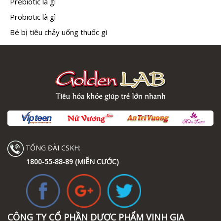
Prebiotic là gì
Probiotic là gì
Bé bị tiêu chảy uống thuốc gì
TỔNG ĐÀI CSKH:
1800-55-88-89 (MIỄN CƯỚC)
CÔNG TY CỔ PHẦN DƯỢC PHẨM VINH GIA