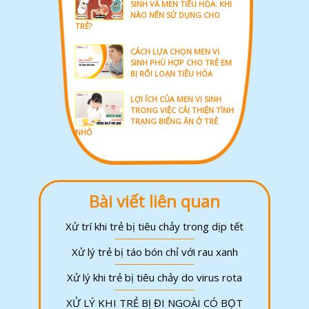
SINH VÀ MEN TIÊU HÓA: KHI
NÀO NÊN SỬ DỤNG CHO
TRẺ?
CÁCH LỰA CHỌN MEN VI
SINH PHÙ HỢP CHO TRẺ EM
BỊ RỐI LOẠN TIÊU HÓA
LỢI ÍCH CỦA MEN VI SINH
TRONG VIỆC CẢI THIỆN TÌNH
TRẠNG BIẾNG ĂN Ở TRẺ
NHỎ
Bài viết liên quan
Xử trí khi trẻ bị tiêu chảy trong dịp tết
Xử lý trẻ bị táo bón chỉ với rau xanh
Xử lý khi trẻ bị tiêu chảy do virus rota
XỬ LÝ KHI TRẺ BỊ ĐI NGOÀI CÓ BỌT