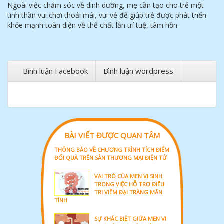
Ngoài việc chăm sóc về dinh dưỡng, mẹ cần tạo cho trẻ một
tinh thần vui chơi thoải mái, vui vẻ để giúp trẻ được phát triển
khỏe mạnh toàn diện về thể chất lẫn trí tuệ, tâm hồn.
Bình luận Facebook
Bình luận wordpress
BÀI VIẾT ĐƯỢC QUAN TÂM
THÔNG BÁO VỀ CHƯƠNG TRÌNH TÍCH ĐIỂM
ĐỔI QUÀ TRÊN SÀN THƯƠNG MẠI ĐIỆN TỬ
VAI TRÒ CỦA MEN VI SINH
TRONG VIỆC HỖ TRỢ ĐIỀU
TRỊ VIÊM ĐẠI TRÀNG MÃN
TÍNH
SỰ KHÁC BIỆT GIỮA MEN VI