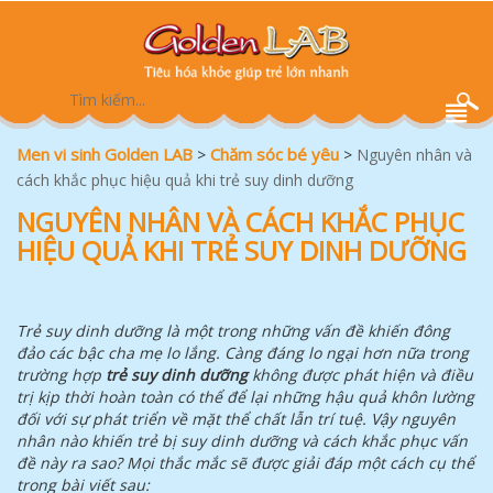
Men vi sinh Golden LAB
Chăm sóc bé yêu
>
>
Nguyên nhân và
cách khắc phục hiệu quả khi trẻ suy dinh dưỡng
NGUYÊN NHÂN VÀ CÁCH KHẮC PHỤC
HIỆU QUẢ KHI TRẺ SUY DINH DƯỠNG
Trẻ suy dinh dưỡng là một trong những vấn đề khiến đông
đảo các bậc cha mẹ lo lắng. Càng đáng lo ngại hơn nữa trong
trường hợp
trẻ suy dinh dưỡng
không được phát hiện và điều
trị kịp thời hoàn toàn có thể để lại những hậu quả khôn lường
đối với sự phát triển về mặt thể chất lẫn trí tuệ. Vậy nguyên
nhân nào khiến trẻ bị suy dinh dưỡng và cách khắc phục vấn
đề này ra sao? Mọi thắc mắc sẽ được giải đáp một cách cụ thể
trong bài viết sau: