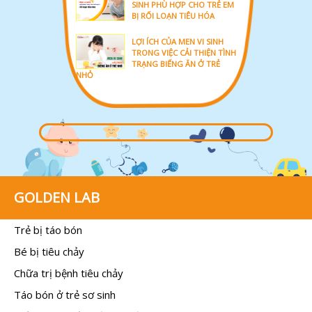
SINH PHÙ HỢP CHO TRẺ EM
BỊ RỐI LOẠN TIÊU HÓA
LỢI ÍCH CỦA MEN VI SINH
TRONG VIỆC CẢI THIỆN TÌNH
TRẠNG BIẾNG ĂN Ở TRẺ
NHỎ
GOLDEN LAB
Trẻ bị táo bón
Bé bị tiêu chảy
Chữa trị bệnh tiêu chảy
Táo bón ở trẻ sơ sinh