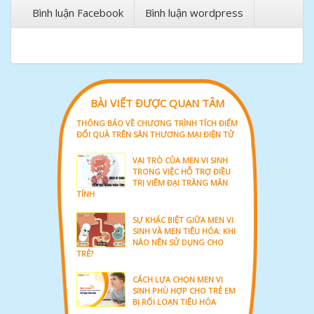
Bình luận Facebook
Bình luận wordpress
BÀI VIẾT ĐƯỢC QUAN TÂM
THÔNG BÁO VỀ CHƯƠNG TRÌNH TÍCH ĐIỂM
ĐỔI QUÀ TRÊN SÀN THƯƠNG MẠI ĐIỆN TỬ
VAI TRÒ CỦA MEN VI SINH
TRONG VIỆC HỖ TRỢ ĐIỀU
TRỊ VIÊM ĐẠI TRÀNG MÃN
TÍNH
SỰ KHÁC BIỆT GIỮA MEN VI
SINH VÀ MEN TIÊU HÓA: KHI
NÀO NÊN SỬ DỤNG CHO
TRẺ?
CÁCH LỰA CHỌN MEN VI
SINH PHÙ HỢP CHO TRẺ EM
BỊ RỐI LOẠN TIÊU HÓA