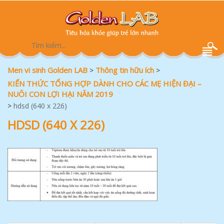
Men vi sinh Golden LAB
Thông tin hữu ích
>
>
KIẾN THỨC TỔNG HỢP DÀNH CHO CÁC MẸ HIỆN ĐẠI –
NUÔI CON LỢI HẠI NĂM 2019
>
hdsd (640 x 226)
HDSD (640 X 226)