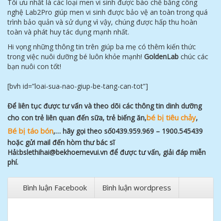
Tối ưu nhất là các loại men vi sinh được bào chế bằng công
nghệ Lab2Pro giúp men vi sinh được bảo vệ an toàn trong quá
trình bảo quản và sử dụng vì vậy, chúng được hấp thu hoàn
toàn và phát huy tác dụng mạnh nhất.
Hi vọng những thông tin trên giúp ba mẹ có thêm kiến thức
trong việc nuôi dưỡng bé luôn khỏe mạnh!
GoldenLab
chúc các
bạn nuôi con tốt!
[bvh id=”loai-sua-nao-giup-be-tang-can-tot”]
Để liên tục được tư vấn và theo dõi các thông tin dinh dưỡng
bé bị tiêu chảy
cho con trẻ liên quan đến sữa, trẻ biếng ăn,
,
Bé bị táo bón
,… hãy gọi theo số0439.959.969 – 1900.545439
hoặc gửi mail đến hòm thư bác sĩ
Hải:bslethihai@bekhoemevui.vn để được tư vấn, giải đáp miễn
phí.
Bình luận Facebook
Bình luận wordpress