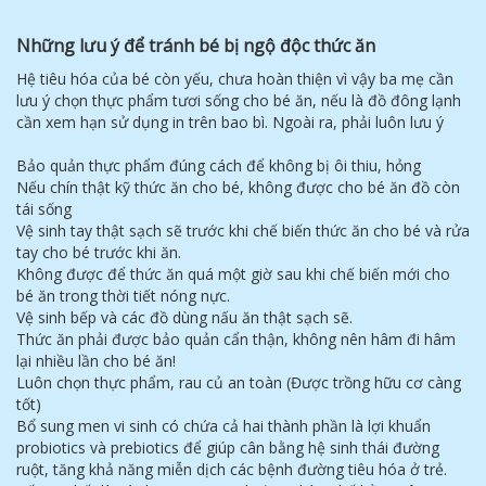
Những lưu ý để tránh bé bị ngộ độc thức ăn
Hệ tiêu hóa của bé còn yếu, chưa hoàn thiện vì vậy ba mẹ cần
lưu ý chọn thực phẩm tươi sống cho bé ăn, nếu là đồ đông lạnh
cần xem hạn sử dụng in trên bao bì. Ngoài ra, phải luôn lưu ý
Bảo quản thực phẩm đúng cách để không bị ôi thiu, hỏng
Nếu chín thật kỹ thức ăn cho bé, không được cho bé ăn đồ còn
tái sống
Vệ sinh tay thật sạch sẽ trước khi chế biến thức ăn cho bé và rửa
tay cho bé trước khi ăn.
Không được để thức ăn quá một giờ sau khi chế biến mới cho
bé ăn trong thời tiết nóng nực.
Vệ sinh bếp và các đồ dùng nấu ăn thật sạch sẽ.
Thức ăn phải được bảo quản cẩn thận, không nên hâm đi hâm
lại nhiều lần cho bé ăn!
Luôn chọn thực phẩm, rau củ an toàn (Được trồng hữu cơ càng
tốt)
Bổ sung men vi sinh có chứa cả hai thành phần là lợi khuẩn
probiotics và prebiotics để giúp cân bằng hệ sinh thái đường
ruột, tăng khả năng miễn dịch các bệnh đường tiêu hóa ở trẻ.