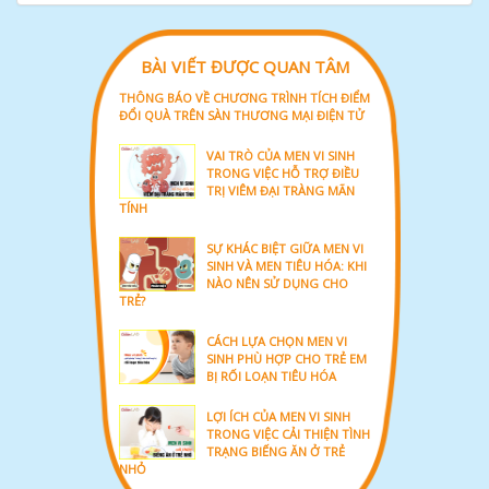
BÀI VIẾT ĐƯỢC QUAN TÂM
THÔNG BÁO VỀ CHƯƠNG TRÌNH TÍCH ĐIỂM
ĐỔI QUÀ TRÊN SÀN THƯƠNG MẠI ĐIỆN TỬ
VAI TRÒ CỦA MEN VI SINH
TRONG VIỆC HỖ TRỢ ĐIỀU
TRỊ VIÊM ĐẠI TRÀNG MÃN
TÍNH
SỰ KHÁC BIỆT GIỮA MEN VI
SINH VÀ MEN TIÊU HÓA: KHI
NÀO NÊN SỬ DỤNG CHO
TRẺ?
CÁCH LỰA CHỌN MEN VI
SINH PHÙ HỢP CHO TRẺ EM
BỊ RỐI LOẠN TIÊU HÓA
LỢI ÍCH CỦA MEN VI SINH
TRONG VIỆC CẢI THIỆN TÌNH
TRẠNG BIẾNG ĂN Ở TRẺ
NHỎ