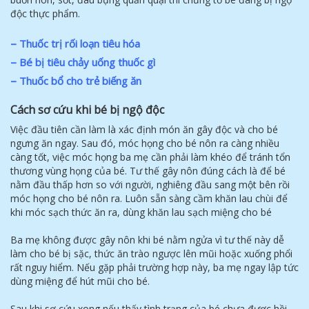
độc thực phẩm.
–
Thuốc trị rối loạn tiêu hóa
–
Bé bị tiêu chảy uống thuốc gì
–
Thuốc bổ cho trẻ biếng ăn
Cách sơ cứu khi bé bị ngộ độc
Việc đầu tiên cần làm là xác định món ăn gây độc và cho bé
ngưng ăn ngay. Sau đó, móc họng cho bé nôn ra càng nhiều
càng tốt, việc móc họng ba mẹ cần phải làm khéo để tránh tổn
thương vùng họng của bé. Tư thế gây nôn đúng cách là để bé
nằm đầu thấp hơn so với người, nghiêng đầu sang một bên rồi
móc họng cho bé nôn ra. Luôn sẵn sàng cầm khăn lau chùi để
khi móc sạch thức ăn ra, dùng khăn lau sạch miệng cho bé
Ba mẹ không được gây nôn khi bé nằm ngửa vì tư thế này dễ
làm cho bé bị sặc, thức ăn trào ngược lên mũi hoặc xuống phổi
rất nguy hiểm. Nếu gặp phải trường hợp này, ba mẹ ngay lập tức
dùng miệng để hút mũi cho bé.
Sau khi sơ cứu xong nếu thấy tình trạng của bé chưa được hồi