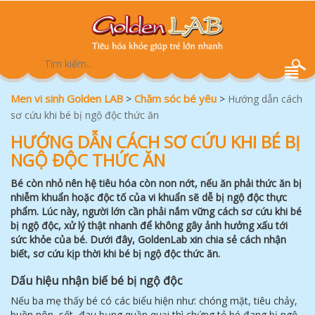
Men vi sinh Golden LAB
Chăm sóc bé yêu
>
>
Hướng dẫn cách
sơ cứu khi bé bị ngộ độc thức ăn
HƯỚNG DẪN CÁCH SƠ CỨU KHI BÉ BỊ
NGỘ ĐỘC THỨC ĂN
Bé còn nhỏ nên hệ tiêu hóa còn non nớt, nếu ăn phải thức ăn bị
nhiễm khuẩn hoặc độc tố của vi khuẩn sẽ dễ bị ngộ độc thực
phẩm. Lúc này, người lớn cần phải nắm vững cách sơ cứu khi bé
bị ngộ độc, xử lý thật nhanh để không gây ảnh hưởng xấu tới
sức khỏe của bé. Dưới đây, GoldenLab xin chia sẻ cách nhận
biết, sơ cứu kịp thời khi bé bị ngộ độc thức ăn.
Dấu hiệu nhận biế bé bị ngộ độc
Nếu ba mẹ thấy bé có các biểu hiện như: chóng mặt, tiêu chảy,
buồn nôn, sốt, đau bụng quần quại thì chứng tỏ bé đang bị ngộ