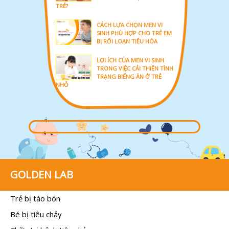
TRẺ?
CÁCH LỰA CHỌN MEN VI
SINH PHÙ HỢP CHO TRẺ EM
BỊ RỐI LOẠN TIÊU HÓA
LỢI ÍCH CỦA MEN VI SINH
TRONG VIỆC CẢI THIỆN TÌNH
TRẠNG BIẾNG ĂN Ở TRẺ
NHỎ
GOLDEN LAB
Trẻ bị táo bón
Bé bị tiêu chảy