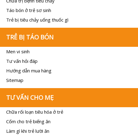
Chữa trị bệnh tiêu chảy
Táo bón ở trẻ sơ sinh
Trẻ bị tiêu chảy uống thuốc gì
TRẺ BỊ TÁO BÓN
Men vi sinh
Tư vấn hỏi đáp
Hướng dẫn mua hàng
Sitemap
TƯ VẤN CHO MẸ
Chữa rối loạn tiêu hóa ở trẻ
Cốm cho trẻ biếng ăn
Làm gì khi trẻ lười ăn