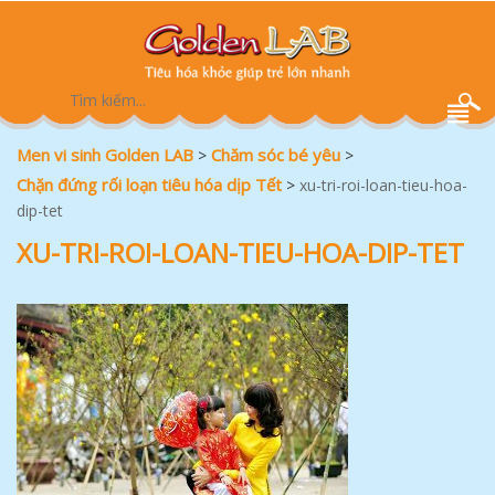
Men vi sinh Golden LAB
Chăm sóc bé yêu
>
>
Chặn đứng rối loạn tiêu hóa dịp Tết
>
xu-tri-roi-loan-tieu-hoa-
dip-tet
XU-TRI-ROI-LOAN-TIEU-HOA-DIP-TET