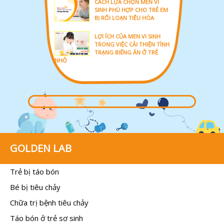
CÁCH LỰA CHỌN MEN VI
SINH PHÙ HỢP CHO TRẺ EM
BỊ RỐI LOẠN TIÊU HÓA
LỢI ÍCH CỦA MEN VI SINH
TRONG VIỆC CẢI THIỆN TÌNH
TRẠNG BIẾNG ĂN Ở TRẺ
NHỎ
GOLDEN LAB
Trẻ bị táo bón
Bé bị tiêu chảy
Chữa trị bệnh tiêu chảy
Táo bón ở trẻ sơ sinh