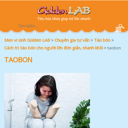
Men vi sinh Golden LAB
Chuyên gia tư vấn
Táo bón
>
>
>
Cách trị táo bón cho người lớn đơn giản, nhanh khỏi
>
taobon
TAOBON