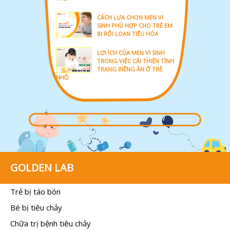
CÁCH LỰA CHỌN MEN VI
SINH PHÙ HỢP CHO TRẺ EM
BỊ RỐI LOẠN TIÊU HÓA
LỢI ÍCH CỦA MEN VI SINH
TRONG VIỆC CẢI THIỆN TÌNH
TRẠNG BIẾNG ĂN Ở TRẺ
NHỎ
GOLDEN LAB
Trẻ bị táo bón
Bé bị tiêu chảy
Chữa trị bệnh tiêu chảy