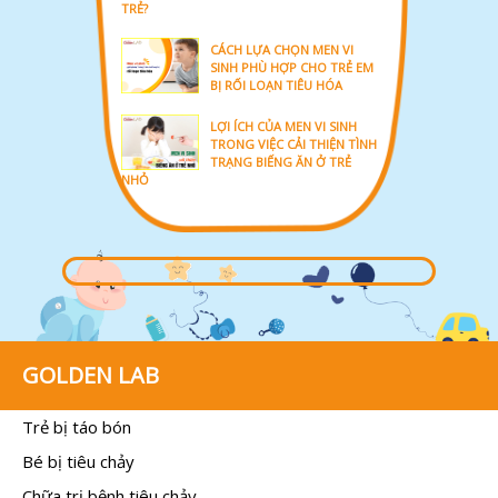
TRẺ?
CÁCH LỰA CHỌN MEN VI
SINH PHÙ HỢP CHO TRẺ EM
BỊ RỐI LOẠN TIÊU HÓA
LỢI ÍCH CỦA MEN VI SINH
TRONG VIỆC CẢI THIỆN TÌNH
TRẠNG BIẾNG ĂN Ở TRẺ
NHỎ
GOLDEN LAB
Trẻ bị táo bón
Bé bị tiêu chảy
Chữa trị bệnh tiêu chảy