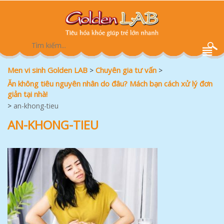
Men vi sinh Golden LAB
Chuyên gia tư vấn
>
>
Ăn không tiêu nguyên nhân do đâu? Mách bạn cách xử lý đơn
giản tại nhà!
>
an-khong-tieu
AN-KHONG-TIEU