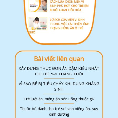
CÁCH LỰA CHỌN MEN VI
SINH PHÙ HỢP CHO TRẺ EM
BỊ RỐI LOẠN TIÊU HÓA
LỢI ÍCH CỦA MEN VI SINH
TRONG VIỆC CẢI THIỆN TÌNH
TRẠNG BIẾNG ĂN Ở TRẺ
NHỎ
Bài viết liên quan
XÂY DỰNG THỰC ĐƠN ĂN DẶM KIỂU NHÂT
CHO BÉ 5-6 THÁNG TUỔI
VÌ SAO BÉ BỊ TIÊU CHẢY KHI DÙNG KHÁNG
SINH
Trẻ lười ăn, biếng ăn nên uống thuốc gì?
Thuốc bổ dành cho trẻ sơ sinh biếng ăn, suy
dinh dưỡng