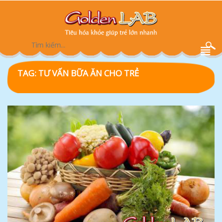
TAG:
TƯ VẤN BỮA ĂN CHO TRẺ