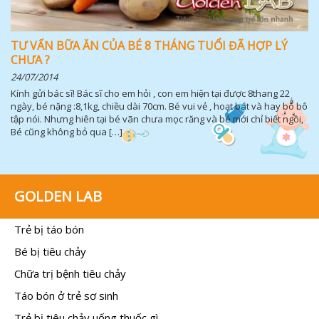
TƯ VẤN BỮA ĂN CỦA BÉ 8 THÁNG TUỔI ĐÃ HỢP LÝ
CHƯA ?
24/07/2014
Kính gửi bác sĩ! Bác sĩ cho em hỏi , con em hiện tại được 8thang 22
ngày, bé nặng :8,1kg, chiều dài 70cm. Bé vui vẻ , hoạt bát và hay bô bô
tập nói. Nhưng hiên tại bé vãn chưa mọc răng và bé mới chỉ biết ngồi,
Bé cũng không bỏ qua […]
GOLDEN LAB
Trẻ bị táo bón
Bé bị tiêu chảy
Chữa trị bệnh tiêu chảy
Táo bón ở trẻ sơ sinh
Trẻ bị tiêu chảy uống thuốc gì