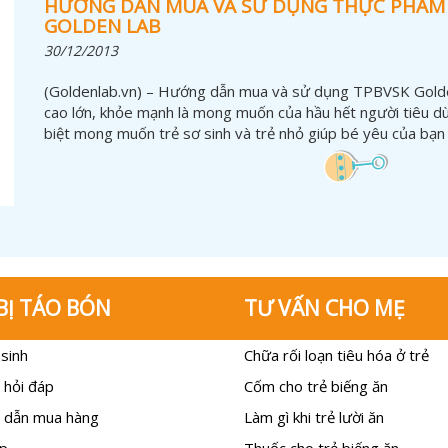
HƯỚNG DẪN MUA VÀ SỬ DỤNG THỰC PHẨM B
GOLDEN LAB
30/12/2013
(Goldenlab.vn) – Hướng dẫn mua và sử dụng TPBVSK Golde
cao lớn, khỏe mạnh là mong muốn của hầu hết người tiêu dù
biệt mong muốn trẻ sơ sinh và trẻ nhỏ giúp bé yêu của bạn
BỊ TÁO BÓN
TƯ VẤN CHO MẸ
sinh
Chữa rối loạn tiêu hóa ở trẻ
 hỏi đáp
Cốm cho trẻ biếng ăn
 dẫn mua hàng
Làm gì khi trẻ lười ăn
p
Thuốc cho trẻ biếng ăn