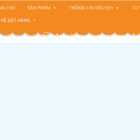
NG CHỦ
SẢN PHẨM
THÔNG TIN HỮU ÍCH
TƯ 
 HỆ ĐẶT HÀNG
TỔNG ĐÀI CSKH: 1800-55-88-89 (MIỄN
H
t
M