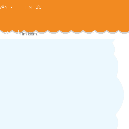
VẤN
TIN TỨC
 CƯỚC)
ướng dẫn mua và sử dụng
hực phẩm bảo vệ sức khỏe
en vi sinh Golden Lab