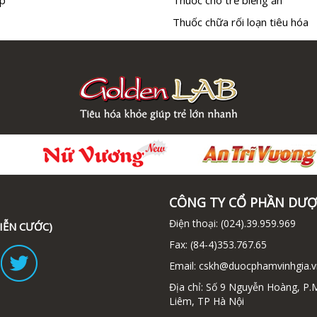
Thuốc chữa rối loạn tiêu hóa
CÔNG TY CỔ PHẦN DƯỢ
Điện thoại:
(024).39.959.969
IỄN CƯỚC)
Fax:
(84-4)353.767.65
Email:
cskh@duocphamvinhgia.v
Địa chỉ: Số 9 Nguyễn Hoàng, P.
Liêm, TP Hà Nội