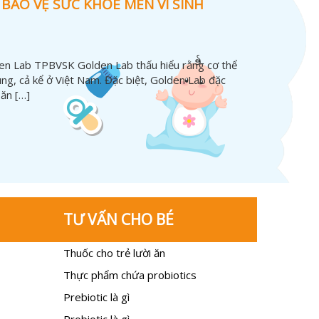
ẢO VỆ SỨC KHỎE MEN VI SINH
n Lab TPBVSK Golden Lab thấu hiểu rằng cơ thể
ng, cả kể ở Việt Nam. Đặc biệt, Golden Lab đặc
 ăn […]
TƯ VẤN CHO BÉ
Thuốc cho trẻ lười ăn
Thực phẩm chứa probiotics
Prebiotic là gì
Probiotic là gì