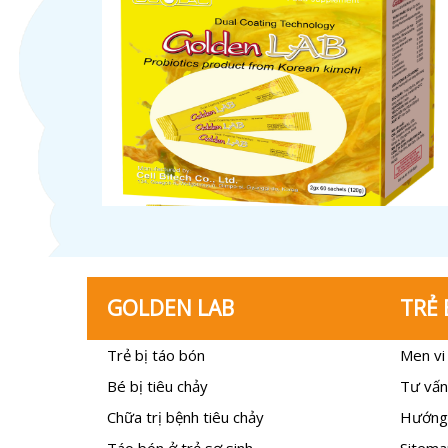
GOLDEN LAB
TRẺ 
Trẻ bị táo bón
Men vi 
Bé bị tiêu chảy
Tư vấn
Chữa trị bệnh tiêu chảy
Hướng
Táo bón ở trẻ sơ sinh
Sitema