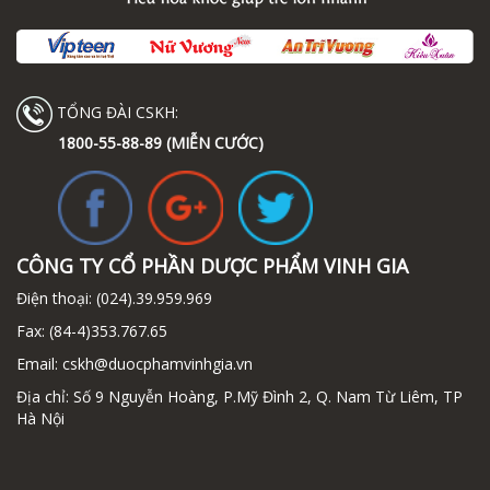
TỔNG ĐÀI CSKH:
1800-55-88-89 (MIỄN CƯỚC)
CÔNG TY CỔ PHẦN DƯỢC PHẨM VINH GIA
Điện thoại:
(024).39.959.969
Fax:
(84-4)353.767.65
Email:
cskh@duocphamvinhgia.vn
Địa chỉ: Số 9 Nguyễn Hoàng, P.Mỹ Đình 2, Q. Nam Từ Liêm, TP
Hà Nội