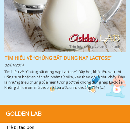
TÌM HIỂU VỀ “CHỨNG BẤT DUNG NẠP LACTOSE”
02/01/2014
Tìm hiểu về “Chứng bất dung nạp Lactose” Đầy hơi, khó tiêu sau khi
uống sữa hoặc ăn các sản phẩm từ sữa, kéo theo đó là tiêu chảy. Đây
là những triệu chứng của hiện tượng cơ thể không dung nạp Lactose.
Không chỉ trẻ em mà theo số liệu ước tính, khoảng 75% […]
GOLDEN LAB
Trẻ bị táo bón