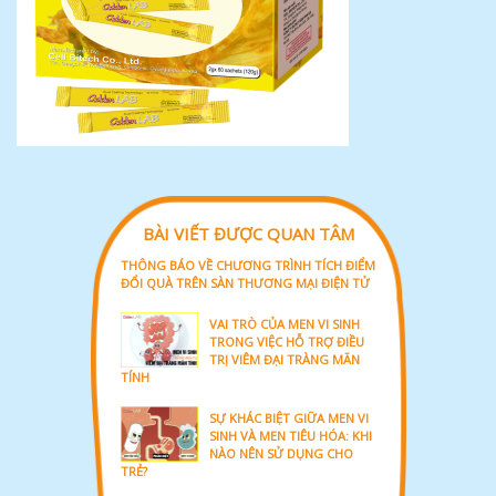
BÀI VIẾT ĐƯỢC QUAN TÂM
THÔNG BÁO VỀ CHƯƠNG TRÌNH TÍCH ĐIỂM
ĐỔI QUÀ TRÊN SÀN THƯƠNG MẠI ĐIỆN TỬ
VAI TRÒ CỦA MEN VI SINH
TRONG VIỆC HỖ TRỢ ĐIỀU
TRỊ VIÊM ĐẠI TRÀNG MÃN
TÍNH
SỰ KHÁC BIỆT GIỮA MEN VI
SINH VÀ MEN TIÊU HÓA: KHI
NÀO NÊN SỬ DỤNG CHO
TRẺ?