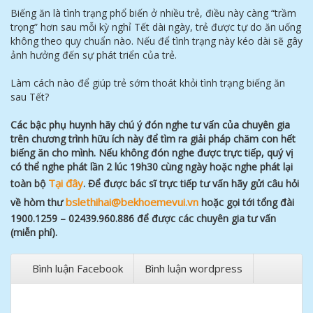
Biếng ăn là tình trạng phổ biến ở nhiều trẻ, điều này càng “trầm
trọng” hơn sau mỗi kỳ nghỉ Tết dài ngày, trẻ được tự do ăn uống
không theo quy chuẩn nào. Nếu để tình trạng này kéo dài sẽ gây
ảnh hưởng đến sự phát triển của trẻ.
Làm cách nào để giúp trẻ sớm thoát khỏi tình trạng biếng ăn
sau Tết?
Các bậc phụ huynh hãy chú ý đón nghe tư vấn của chuyên gia
trên chương trình hữu ích này để tìm ra giải pháp chăm con hết
biếng ăn cho mình. Nếu không đón nghe được trực tiếp, quý vị
có thể nghe phát lần 2 lúc 19h30 cùng ngày hoặc nghe phát lại
Tại đây
toàn bộ
. Để được bác sĩ trực tiếp tư vấn hãy gửi câu hỏi
bslethihai@bekhoemevui.vn
về hòm thư
hoặc gọi tới tổng đài
1900.1259 – 02439.960.886 để được các chuyên gia tư vấn
(miễn phí).
Bình luận Facebook
Bình luận wordpress