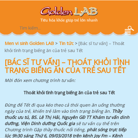
Men vi sinh Golden LAB
Tin tức
>
>
[Bác sĩ tư vấn] – Thoát
khỏi tình trạng biếng ăn của trẻ sau Tết
[BÁC SĨ TƯ VẤN] – THOÁT KHỎI TÌNH
TRẠNG BIẾNG ĂN CỦA TRẺ SAU TẾT
Mời đón xem chương trình tư vấn:
Thoát khỏi tình trạng biếng ăn của trẻ sau Tết
Đừng để Tết đi qua kéo theo cả thói quen ăn uống thường
ngày của trẻ, khiến trẻ lâm vào tình trạng biếng ăn.
Thầy
thuốc ưu tú, BS. Lê Thị Hải, Nguyên GĐ TT Khám tư vấn dinh
dưỡng, Viện Dinh dưỡng Quốc gia
sẽ tư vấn cụ thể trên
Chương trình Gặp thầy thuốc nổi tiếng,
phát sóng trực tiếp
lúc 9h30 sáng Thứ 6, 09/03/2018 trên kênh Joy Fm – Kênh