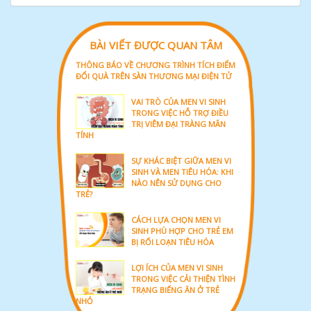
BÀI VIẾT ĐƯỢC QUAN TÂM
THÔNG BÁO VỀ CHƯƠNG TRÌNH TÍCH ĐIỂM
ĐỔI QUÀ TRÊN SÀN THƯƠNG MẠI ĐIỆN TỬ
VAI TRÒ CỦA MEN VI SINH
TRONG VIỆC HỖ TRỢ ĐIỀU
TRỊ VIÊM ĐẠI TRÀNG MÃN
TÍNH
SỰ KHÁC BIỆT GIỮA MEN VI
SINH VÀ MEN TIÊU HÓA: KHI
NÀO NÊN SỬ DỤNG CHO
TRẺ?
CÁCH LỰA CHỌN MEN VI
SINH PHÙ HỢP CHO TRẺ EM
BỊ RỐI LOẠN TIÊU HÓA
LỢI ÍCH CỦA MEN VI SINH
TRONG VIỆC CẢI THIỆN TÌNH
TRẠNG BIẾNG ĂN Ở TRẺ
NHỎ