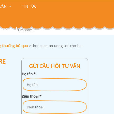
VẤN
TIN TỨC
 CƯỚC)
mẹ thường bỏ qua
>
thoi-quen-an-uong-tot-cho-he-
RE
GỬI CÂU HỎI TƯ VẤN
Họ tên
*
Điện thoại
*