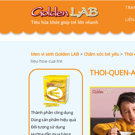
TRA
LIÊN
Men vi sinh Golden LAB
Chăm sóc bé yêu
Thói 
>
>
tieu-hoa-cua-tre
THOI-QUEN-
Thành phần công dụng
Dùng sản phẩm hiệu quả
Đối tượng sử dụng
Hướng dẫn mua hàng