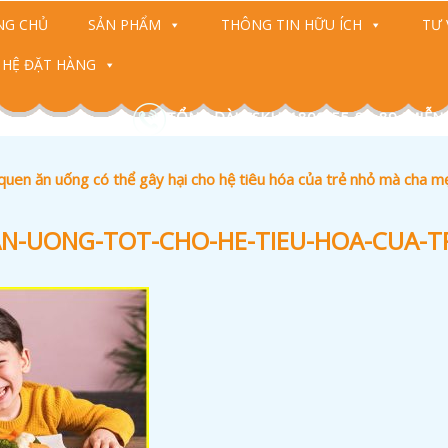
NG CHỦ
SẢN PHẨM
THÔNG TIN HỮU ÍCH
TƯ 
 HỆ ĐẶT HÀNG
TỔNG ĐÀI CSKH: 1800-55-88-89 (MIỄN
quen ăn uống có thể gây hại cho hệ tiêu hóa của trẻ nhỏ mà cha 
AN-UONG-TOT-CHO-HE-TIEU-HOA-CUA-T