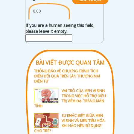
0.00
If you are a human seeing this field,
please leave it empty.
BÀI VIẾT ĐƯỢC QUAN TÂM
THÔNG BÁO VỀ CHƯƠNG TRÌNH TÍCH
ĐIỂM ĐỔI QUÀ TRÊN SÀN THƯƠNG MẠI
ĐIỆN TỬ
VAI TRÒ CỦA MEN VI SINH
TRONG VIỆC HỖ TRỢ ĐIỀU
TRỊ VIÊM ĐẠI TRÀNG MÃN
TÍNH
SỰ KHÁC BIỆT GIỮA MEN
VI SINH VÀ MEN TIÊU HÓA:
KHI NÀO NÊN SỬ DỤNG
CHO TRẺ?