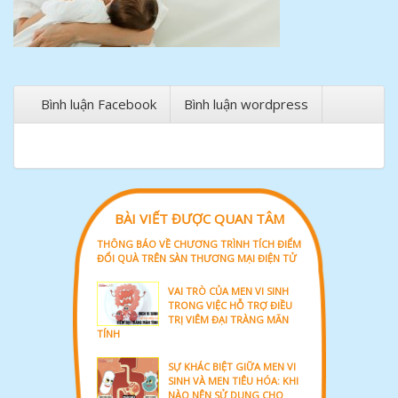
Bình luận Facebook
Bình luận wordpress
BÀI VIẾT ĐƯỢC QUAN TÂM
THÔNG BÁO VỀ CHƯƠNG TRÌNH TÍCH ĐIỂM
ĐỔI QUÀ TRÊN SÀN THƯƠNG MẠI ĐIỆN TỬ
VAI TRÒ CỦA MEN VI SINH
TRONG VIỆC HỖ TRỢ ĐIỀU
TRỊ VIÊM ĐẠI TRÀNG MÃN
TÍNH
SỰ KHÁC BIỆT GIỮA MEN VI
SINH VÀ MEN TIÊU HÓA: KHI
NÀO NÊN SỬ DỤNG CHO