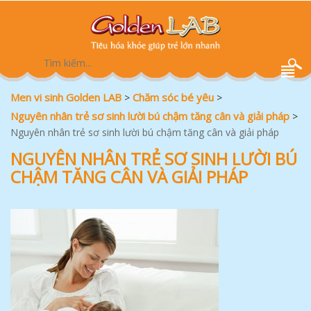
Men vi sinh Golden LAB
Chăm sóc bé yêu
>
>
Nguyên nhân trẻ sơ sinh lười bú chậm tăng cân và giải pháp
>
Nguyên nhân trẻ sơ sinh lười bú chậm tăng cân và giải pháp
NGUYÊN NHÂN TRẺ SƠ SINH LƯỜI BÚ
CHẬM TĂNG CÂN VÀ GIẢI PHÁP