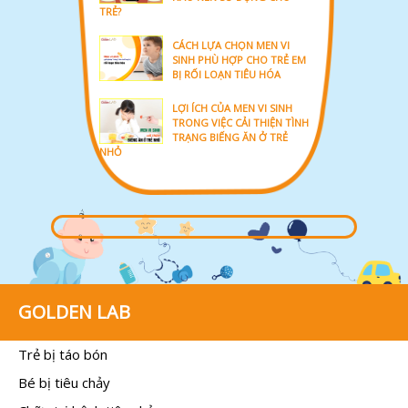
TRẺ?
CÁCH LỰA CHỌN MEN VI
SINH PHÙ HỢP CHO TRẺ EM
BỊ RỐI LOẠN TIÊU HÓA
LỢI ÍCH CỦA MEN VI SINH
TRONG VIỆC CẢI THIỆN TÌNH
TRẠNG BIẾNG ĂN Ở TRẺ
NHỎ
GOLDEN LAB
Trẻ bị táo bón
Bé bị tiêu chảy