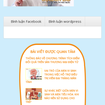
Bình luận Facebook
Bình luận wordpress
BÀI VIẾT ĐƯỢC QUAN TÂM
THÔNG BÁO VỀ CHƯƠNG TRÌNH TÍCH ĐIỂM
ĐỔI QUÀ TRÊN SÀN THƯƠNG MẠI ĐIỆN TỬ
VAI TRÒ CỦA MEN VI SINH
TRONG VIỆC HỖ TRỢ ĐIỀU
TRỊ VIÊM ĐẠI TRÀNG MÃN
TÍNH
SỰ KHÁC BIỆT GIỮA MEN VI
SINH VÀ MEN TIÊU HÓA: KHI
NÀO NÊN SỬ DỤNG CHO
TRẺ?