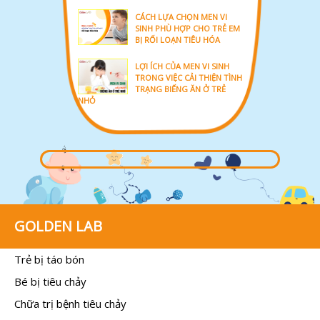
CÁCH LỰA CHỌN MEN VI
SINH PHÙ HỢP CHO TRẺ EM
BỊ RỐI LOẠN TIÊU HÓA
LỢI ÍCH CỦA MEN VI SINH
TRONG VIỆC CẢI THIỆN TÌNH
TRẠNG BIẾNG ĂN Ở TRẺ
NHỎ
GOLDEN LAB
Trẻ bị táo bón
Bé bị tiêu chảy
Chữa trị bệnh tiêu chảy