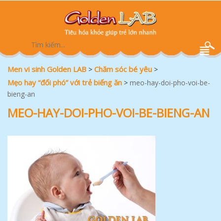
Men vi sinh Golden LAB
Chăm sóc bé yêu
>
>
Mẹo hay “đối phó” với trẻ biếng ăn
>
meo-hay-doi-pho-voi-be-
bieng-an
MEO-HAY-DOI-PHO-VOI-BE-BIENG-AN