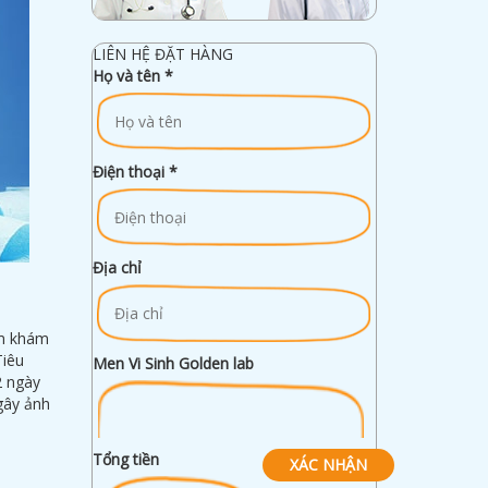
LIÊN HỆ ĐẶT HÀNG
Họ và tên
*
Điện thoại
*
Địa chỉ
ăm khám
Tiêu
Men Vi Sinh Golden lab
2 ngày
 gây ảnh
Tổng tiền