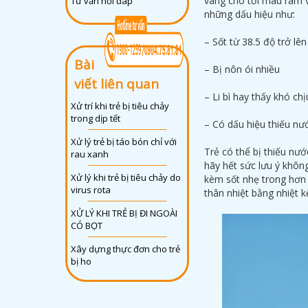
vàng cho tới màu rám v
Tư vấn hỏi đáp
những dấu hiệu như:
– Sốt từ 38.5 độ trở lên
Bài
– Bị nôn ói nhiều
viết liên quan
– Li bì hay thấy khó c
Xử trí khi trẻ bị tiêu chảy
trong dịp tết
– Có dấu hiệu thiếu nư
Xử lý trẻ bị táo bón chỉ với
Trẻ có thể bị thiếu nướ
rau xanh
hãy hết sức lưu ý khôn
Xử lý khi trẻ bị tiêu chảy do
kèm sốt nhẹ trong hơn 
virus rota
thân nhiệt bằng nhiệt kế
XỬ LÝ KHI TRẺ BỊ ĐI NGOÀI
CÓ BỌT
Xây dựng thực đơn cho trẻ
bị ho