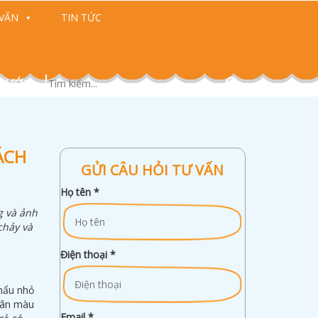
VẤN
TIN TỨC
 CƯỚC)
ÁCH
GỬI CÂU HỎI TƯ VẤN
Họ tên
*
g và ảnh
chảy và
Điện thoại
*
mẩu nhỏ
phân màu
Email
*