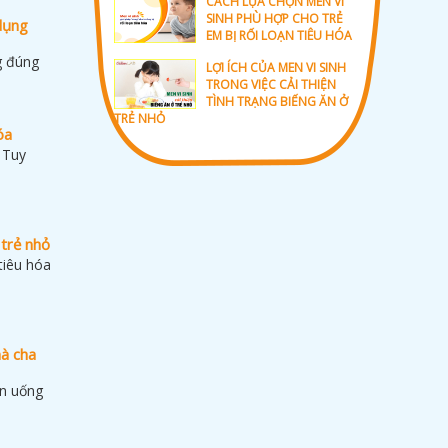
CÁCH LỰA CHỌN MEN VI
SINH PHÙ HỢP CHO TRẺ
dụng
EM BỊ RỐI LOẠN TIÊU HÓA
g đúng
LỢI ÍCH CỦA MEN VI SINH
TRONG VIỆC CẢI THIỆN
TÌNH TRẠNG BIẾNG ĂN Ở
TRẺ NHỎ
óa
. Tuy
 trẻ nhỏ
tiêu hóa
mà cha
ăn uống