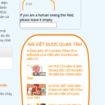
 điện
0.00
 bình
 thức
If you are a human seeing this field,
hân và
please leave it empty.
 mới
à do đó
mẹ nhé!
BÀI VIẾT ĐƯỢC QUAN TÂM
THÔNG BÁO VỀ CHƯƠNG TRÌNH TÍCH
ĐIỂM ĐỔI QUÀ TRÊN SÀN THƯƠNG MẠI
ĐIỆN TỬ
VAI TRÒ CỦA MEN VI SINH
TRONG VIỆC HỖ TRỢ ĐIỀU
TRỊ VIÊM ĐẠI TRÀNG MÃN
TÍNH
g mãn
SỰ KHÁC BIỆT GIỮA MEN
VI SINH VÀ MEN TIÊU HÓA:
iêu chảy
KHI NÀO NÊN SỬ DỤNG
CHO TRẺ?