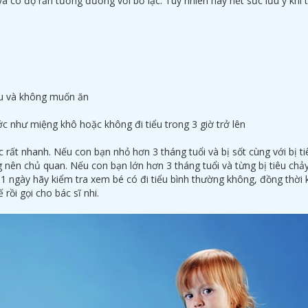
à có độ rắn tương đương với bơ lạc. Tuy nhiên hãy hết sức lưu ý khi 
hịu và không muốn ăn
ớc như miệng khô hoặc không đi tiểu trong 3 giờ trở lên
c rất nhanh. Nếu con bạn nhỏ hơn 3 tháng tuổi và bị sốt cùng với bị t
g nên chủ quan. Nếu con bạn lớn hơn 3 tháng tuổi và từng bị tiêu chả
1 ngày hãy kiểm tra xem bé có đi tiểu bình thường không, đồng thời 
 rồi gọi cho bác sĩ nhi.