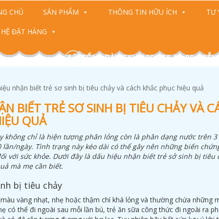
NG CHỦ
SẢN PHẨM
THÔNG TIN HỮU ÍCH
TƯ 
 HỆ ĐẶT HÀNG
TỔNG ĐÀI CSKH: 1800-55-88-89 (MIỄN
iệu nhận biết trẻ sơ sinh bị tiêu chảy và cách khắc phục hiệu quả
N BIẾT TRẺ SƠ SINH BỊ TIÊU CHẢY VÀ C
IỆU QUẢ
ảy không chỉ là hiện tượng phân lỏng còn là phân dạng nước trên 3
0 lần/ngày. Tình trạng này kéo dài có thể gây nên những biến chứn
 với sức khỏe. Dưới đây là dấu hiệu nhận biết trẻ sở sinh bị tiêu 
uả mà mẹ cần biết.
inh bị tiêu chảy
 màu vàng nhạt, nhẹ hoặc thậm chí khá lỏng và thường chứa những 
mẹ có thể đi ngoài sau mỗi lần bú, trẻ ăn sữa công thức đi ngoài ra 