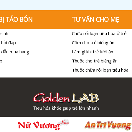
BỊ TÁO BÓN
TƯ VẤN CHO MẸ
sinh
Chữa rối loạn tiêu hóa ở trẻ
 hỏi đáp
Cốm cho trẻ biếng ăn
 dẫn mua hàng
Làm gì khi trẻ lười ăn
p
Thuốc cho trẻ biếng ăn
Thuốc chữa rối loạn tiêu hóa