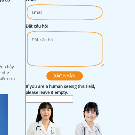
trẻ có
Đặt câu hỏi
iêu chảy
y nhẹ
kiểm tra
If you are a human seeing this field,
please leave it empty.