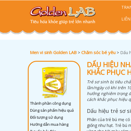
TRA
LIÊN
Men vi sinh Golden LAB
Chăm sóc bé yêu
>
>
Dấu h
DẤU HIỆU NHẬ
KHẮC PHỤC H
Trẻ sơ sinh bị tiêu ch
lần/ngày có khi trên 1
hưởng nghiêm trọng đối
cách khắc phục hiệu q
Thành phần công dụng
Dấu hiệu trẻ sơ s
Dùng sản phẩm hiệu quả
Đối tượng sử dụng
Phân của trẻ bú mẹ có
Hướng dẫn mua hàng
giống như hạt. Trẻ bú 