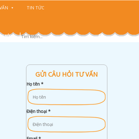
VẤN
TIN TỨC
 CƯỚC)
GỬI CÂU HỎI TƯ VẤN
Họ tên
*
Điện thoại
*
Email
*