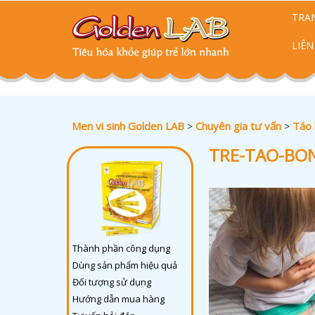
TRA
LIÊN
Men vi sinh Golden LAB
Chuyên gia tư vấn
Táo
>
>
TRE-TAO-BO
Thành phần công dụng
Dùng sản phẩm hiệu quả
Đối tượng sử dụng
Hướng dẫn mua hàng