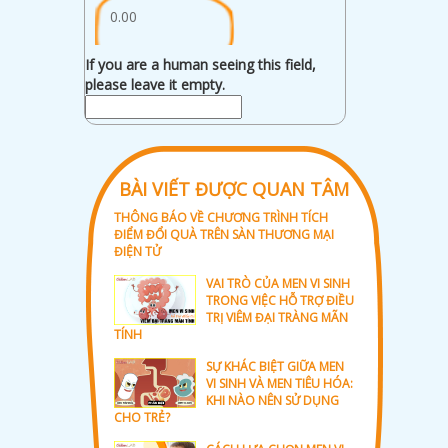
0.00
If you are a human seeing this field,
please leave it empty.
BÀI VIẾT ĐƯỢC QUAN TÂM
THÔNG BÁO VỀ CHƯƠNG TRÌNH TÍCH
ĐIỂM ĐỔI QUÀ TRÊN SÀN THƯƠNG MẠI
ĐIỆN TỬ
VAI TRÒ CỦA MEN VI SINH
TRONG VIỆC HỖ TRỢ ĐIỀU
TRỊ VIÊM ĐẠI TRÀNG MÃN
TÍNH
SỰ KHÁC BIỆT GIỮA MEN
VI SINH VÀ MEN TIÊU HÓA:
KHI NÀO NÊN SỬ DỤNG
CHO TRẺ?