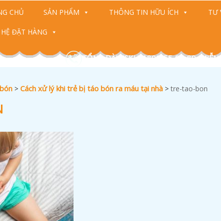
NG CHỦ
SẢN PHẨM
THÔNG TIN HỮU ÍCH
TƯ 
 HỆ ĐẶT HÀNG
TỔNG ĐÀI CSKH: 1800-55-88-89 (MIỄN
 bón
Cách xử lý khi trẻ bị táo bón ra máu tại nhà
>
>
tre-tao-bon
N