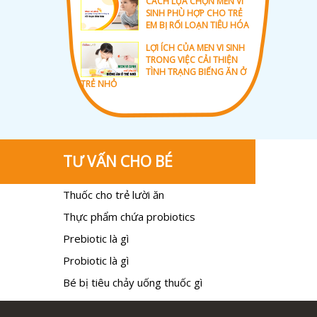
CÁCH LỰA CHỌN MEN VI
SINH PHÙ HỢP CHO TRẺ
EM BỊ RỐI LOẠN TIÊU HÓA
LỢI ÍCH CỦA MEN VI SINH
TRONG VIỆC CẢI THIỆN
TÌNH TRẠNG BIẾNG ĂN Ở
TRẺ NHỎ
TƯ VẤN CHO BÉ
Thuốc cho trẻ lười ăn
Thực phẩm chứa probiotics
Prebiotic là gì
Probiotic là gì
Bé bị tiêu chảy uống thuốc gì